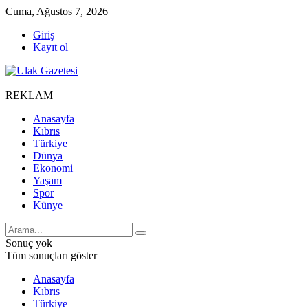
Cuma, Ağustos 7, 2026
Giriş
Kayıt ol
REKLAM
Anasayfa
Kıbrıs
Türkiye
Dünya
Ekonomi
Yaşam
Spor
Künye
Sonuç yok
Tüm sonuçları göster
Anasayfa
Kıbrıs
Türkiye