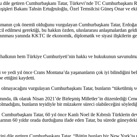
unu dile getiren Cumhurbaşkanı Tatar, Türkevi’nde TC Cumhurbaşkanı
şişleri Bakanı Tahsin Ertuğruloğlu, Özel Temsilcisi Güneş Onar ve eki
nın çok önemli olduğunu vurgulayan Cumhurbaşkanı Tatar, Erdoğan’ın
scil edilmesi gerektiği, bu hakkın özden, uluslararası anlaşmalardan geld
ı yanında KKTC ile ekonomik, diplomatik ve siyasi ilişkilerin gelişt
k halkının hem Türkiye Cumhuriyeti’nin hakkı ve hukukunun savunulmasın
i ve yedi yıl önce Crans Montana’da yaşananların çok iyi bilindiğini be
 ettiğini kaydetti.
 olmayacağını vurgulayan Cumhurbaşkanı Tatar, bunların “tüketilmiş v
nda, ilk olarak Nisan 2021’de Birleşmiş Milletler’in düzenlediği Cenev
madığını, bunların teyidiyle bir müzakere süreci olabileceğini söylediğin
umhurbaşkanı Tatar, 60 yıl önce Kanlı Noel ile Kıbrıslı Türklerin devle
larının 60 yıldır orada durduğunu ifade eden Tatar, bu sürede güneyd
ini dile getiren Cumhurbaşkanı Tatar, “Bütün bunları biz New York’ta 