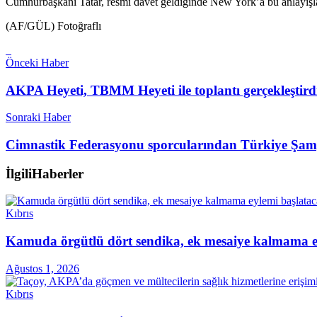
Cumhurbaşkanı Tatar, resmi davet geldiğinde New York’a bu anlayışla 
(AF/GÜL) Fotoğraflı
Önceki Haber
AKPA Heyeti, TBMM Heyeti ile toplantı gerçekleştird
Sonraki Haber
Cimnastik Federasyonu sporcularından Türkiye Şamp
İlgili
Haberler
Kıbrıs
Kamuda örgütlü dört sendika, ek mesaiye kalmama ey
Ağustos 1, 2026
Kıbrıs