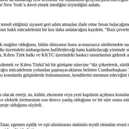
ni New York’a davet etmek istediğini söylediğini anlattı.
a temsil ettiğimiz siyaseti geri adım atmadan ifade etme fırsatı bulac
ın haklı mücadelesini bir kez daha anlatacağını kaydetti. “Bazı çevrele
ok mağdur olduğunu, bütün dünyanın bunu acımazsızca sürdürmekte nası
kı üzerindeki ambargoların hafifletileceği hatta kaldırılacağı yönünde sö
 Kıbrıs Türk halkı ve KKTC üzerindeki baskıcı unsurlarının giderek arttı
emek ve Kıbrıs Türkü’nü bir görüşme sürecine “diz çökerterek, sürükle
 doğru mücadelenin yolundan şaşmayacaklarını belirten Cumhurbaşkanı 
u konularda girişimlerde bulunmasının, kendilerini memnun edeceğini if
 olacak enerji, su, kültür, ekonomi veya yeni kapıların açılması konul
rji ve elektrik üretmesinin son derece yanlış olduğunu ve bir süre sonra
 proje olduğunu söyledi.
ar, egemen eşitlik ve eşit uluslararası statünün teyidi olmadan resmi m