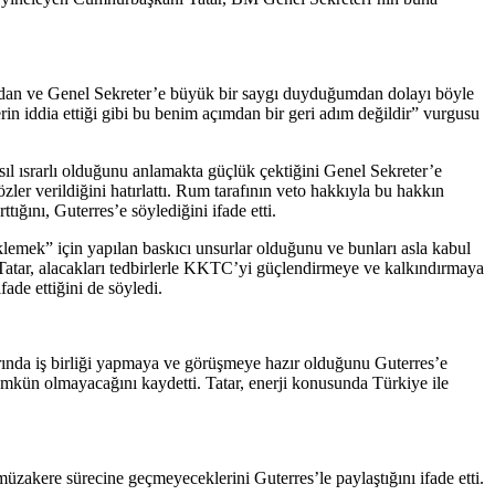
ağımdan ve Genel Sekreter’e büyük bir saygı duyduğumdan dolayı böyle
rin iddia ettiği gibi bu benim açımdan bir geri adım değildir” vurgusu
l ısrarlı olduğunu anlamakta güçlük çektiğini Genel Sekreter’e
zler verildiğini hatırlattı. Rum tarafının veto hakkıyla bu hakkın
ğını, Guterres’e söylediğini ifade etti.
mek” için yapılan baskıcı unsurlar olduğunu ve bunları asla kabul
Tatar, alacakları tedbirlerle KKTC’yi güçlendirmeye ve kalkındırmaya
ade ettiğini de söyledi.
arında iş birliği yapmaya ve görüşmeye hazır olduğunu Guterres’e
 mümkün olmayacağını kaydetti. Tatar, enerji konusunda Türkiye ile
üzakere sürecine geçmeyeceklerini Guterres’le paylaştığını ifade etti.