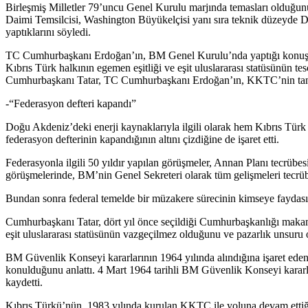
Birleşmiş Milletler 79’uncu Genel Kurulu marjında temasları olduğ
Daimi Temsilcisi, Washington Büyükelçisi yanı sıra teknik düzeyde Dı
yaptıklarını söyledi.
TC Cumhurbaşkanı Erdoğan’ın, BM Genel Kurulu’nda yaptığı konuşma
Kıbrıs Türk halkının egemen eşitliği ve eşit uluslararası statüsünün te
Cumhurbaşkanı Tatar, TC Cumhurbaşkanı Erdoğan’ın, KKTC’nin tanınmas
-“Federasyon defteri kapandı”
Doğu Akdeniz’deki enerji kaynaklarıyla ilgili olarak hem Kıbrıs Tür
federasyon defterinin kapandığının altını çizdiğine de işaret etti.
Federasyonla ilgili 50 yıldır yapılan görüşmeler, Annan Planı tecrübes
görüşmelerinde, BM’nin Genel Sekreteri olarak tüm gelişmeleri tecrübe
Bundan sonra federal temelde bir müzakere sürecinin kimseye faydası
Cumhurbaşkanı Tatar, dört yıl önce seçildiği Cumhurbaşkanlığı makamı
eşit uluslararası statüsünün vazgeçilmez olduğunu ve pazarlık unsuru ol
BM Güvenlik Konseyi kararlarının 1964 yılında alındığına işaret eden C
konulduğunu anlattı. 4 Mart 1964 tarihli BM Güvenlik Konseyi karar
kaydetti.
Kıbrıs Türkü’nün, 1983 yılında kurulan KKTC ile yoluna devam ettiğ