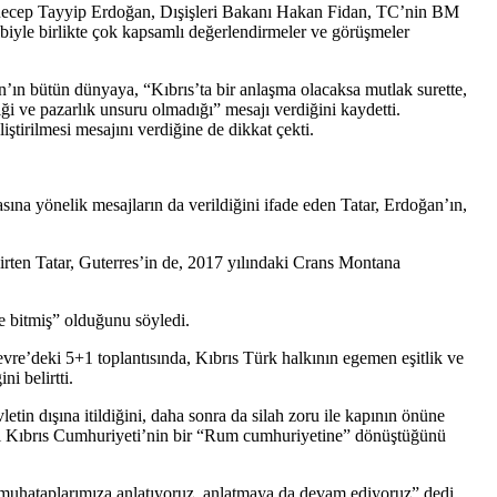
 Recep Tayyip Erdoğan, Dışişleri Bakanı Hakan Fidan, TC’nin BM
biyle birlikte çok kapsamlı değerlendirmeler ve görüşmeler
 bütün dünyaya, “Kıbrıs’ta bir anlaşma olacaksa mutlak surette,
iği ve pazarlık unsuru olmadığı” mesajı verdiğini kaydetti.
irilmesi mesajını verdiğine de dikkat çekti.
a yönelik mesajların da verildiğini ifade eden Tatar, Erdoğan’ın,
lirten Tatar, Guterres’in de, 2017 yılındaki Crans Montana
e bitmiş” olduğunu söyledi.
re’deki 5+1 toplantısında, Kıbrıs Türk halkının egemen eşitlik ve
i belirtti.
tin dışına itildiğini, daha sonra da silah zoru ile kapının önüne
eki Kıbrıs Cumhuriyeti’nin bir “Rum cumhuriyetine” dönüştüğünü
muhataplarımıza anlatıyoruz, anlatmaya da devam ediyoruz” dedi.