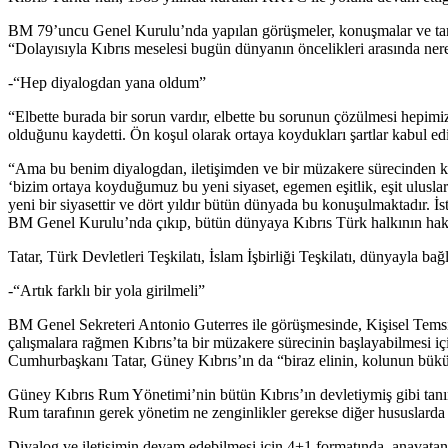
BM 79’uncu Genel Kurulu’nda yapılan görüşmeler, konuşmalar ve tartış
“Dolayısıyla Kıbrıs meselesi bugün dünyanın öncelikleri arasında neres
-“Hep diyalogdan yana oldum”
“Elbette burada bir sorun vardır, elbette bu sorunun çözülmesi hepimi
olduğunu kaydetti. Ön koşul olarak ortaya koydukları şartlar kabul edi
“Ama bu benim diyalogdan, iletişimden ve bir müzakere sürecinden ka
‘bizim ortaya koyduğumuz bu yeni siyaset, egemen eşitlik, eşit uluslarara
yeni bir siyasettir ve dört yıldır bütün dünyada bu konuşulmaktadır.
BM Genel Kurulu’nda çıkıp, bütün dünyaya Kıbrıs Türk halkının haklı 
Tatar, Türk Devletleri Teşkilatı, İslam İşbirliği Teşkilatı, dünyayla bağl
-“Artık farklı bir yola girilmeli”
BM Genel Sekreteri Antonio Guterres ile görüşmesinde, Kişisel Temsilc
çalışmalara rağmen Kıbrıs’ta bir müzakere sürecinin başlayabilmesi için
Cumhurbaşkanı Tatar, Güney Kıbrıs’ın da “biraz elinin, kolunun bükül
Güney Kıbrıs Rum Yönetimi’nin bütün Kıbrıs’ın devletiymiş gibi tanın
Rum tarafının gerek yönetim ne zenginlikler gerekse diğer hususlarda e
Diyalog ve iletişimin devam edebilmesi için 4+1 formatında, anavatan