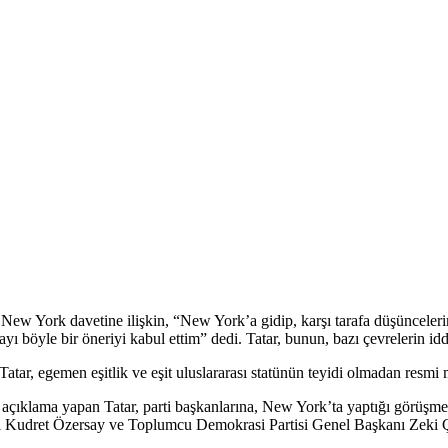
 York davetine ilişkin, “New York’a gidip, karşı tarafa düşüncelerimi, 
öyle bir öneriyi kabul ettim” dedi. Tatar, bunun, bazı çevrelerin iddia
ar, egemen eşitlik ve eşit uluslararası statünün teyidi olmadan resmi m
 açıklama yapan Tatar, parti başkanlarına, New York’ta yaptığı görüşmelerl
ı Kudret Özersay ve Toplumcu Demokrasi Partisi Genel Başkanı Zeki Çele