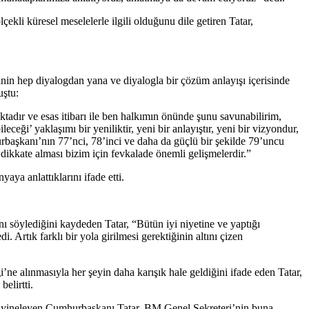
li küresel meselelerle ilgili olduğunu dile getiren Tatar,
inin hep diyalogdan yana ve diyalogla bir çözüm anlayışı içerisinde
uştu:
dır ve esas itibarı ile ben halkımın önünde şunu savunabilirim,
eceği’ yaklaşımı bir yeniliktir, yeni bir anlayıştır, yeni bir vizyondur,
rbaşkanı’nın 77’nci, 78’inci ve daha da güçlü bir şekilde 79’uncu
ikkate alması bizim için fevkalade önemli gelişmelerdir.”
yaya anlattıklarını ifade etti.
ı söylediğini kaydeden Tatar, “Bütün iyi niyetine ve yaptığı
 Artık farklı bir yola girilmesi gerektiğinin altını çizen
e alınmasıyla her şeyin daha karışık hale geldiğini ifade eden Tatar,
elirtti.
ini yineleyen Cumhurbaşkanı Tatar, BM Genel Sekreteri’nin buna