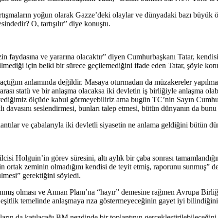
maların yoğun olarak Gazze’deki olaylar ve dünyadaki bazı büyük ölçek
indedir? O, tartışılır” diye konuştu.
zin faydasına ve yararına olacaktır” diyen Cumhurbaşkanı Tatar, kendis
lmediği için belki bir sürece geçilemediğini ifade eden Tatar, şöyle kon
çtığım anlamında değildir. Masaya oturmadan da müzakereler yapılmakta
sı statü ve bir anlaşma olacaksa iki devletin iş birliğiyle anlaşma olabil
 İstediğimiz ölçüde kabul görmeyebiliriz ama bugün TC’nin Sayın Cumhu
davasını seslendirmesi, bunları talep etmesi, bütün dünyanın da bunu d
antılar ve çabalarıyla iki devletli siyasetin ne anlama geldiğini bütün dün
isi Holguin’in görev süresini, altı aylık bir çaba sonrası tamamlandığın
 ortak zeminin olmadığını kendisi de teyit etmiş, raporunu sunmuş” dedi.
mesi” gerektiğini söyledi.
mış olması ve Annan Planı’na “hayır” demesine rağmen Avrupa Birliği’n
şitlik temelinde anlaşmaya rıza göstermeyeceğinin gayet iyi bilindiğini b
ların da katılacağı BM nezdinde bir toplantının gerçekleştirilebileceğ