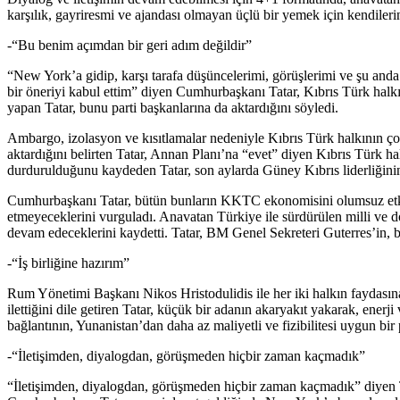
karşılık, gayriresmi ve ajandası olmayan üçlü bir yemek için kendileri
-“Bu benim açımdan bir geri adım değildir”
“New York’a gidip, karşı tarafa düşüncelerimi, görüşlerimi ve şu and
bir öneriyi kabul ettim” diyen Cumhurbaşkanı Tatar, Kıbrıs Türk halkın
yapan Tatar, bunu parti başkanlarına da aktardığını söyledi.
Ambargo, izolasyon ve kısıtlamalar nedeniyle Kıbrıs Türk halkının ç
aktardığını belirten Tatar, Annan Planı’na “evet” diyen Kıbrıs Türk hal
durdurulduğunu kaydeden Tatar, son aylarda Güney Kıbrıs liderliğinin,
Cumhurbaşkanı Tatar, bütün bunların KKTC ekonomisini olumsuz etkil
etmeyeceklerini vurguladı. Anavatan Türkiye ile sürdürülen milli ve
devam edeceklerini kaydetti. Tatar, BM Genel Sekreteri Guterres’in, b
-“İş birliğine hazırım”
Rum Yönetimi Başkanı Nikos Hristodulidis ile her iki halkın faydasına
ilettiğini dile getiren Tatar, küçük bir adanın akaryakıt yakarak, ene
bağlantının, Yunanistan’dan daha az maliyetli ve fizibilitesi uygun bir
-“İletişimden, diyalogdan, görüşmeden hiçbir zaman kaçmadık”
“İletişimden, diyalogdan, görüşmeden hiçbir zaman kaçmadık” diyen Tat