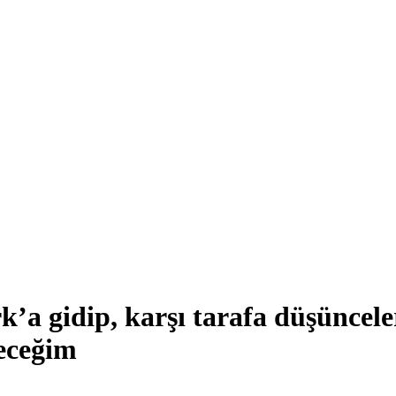
a gidip, karşı tarafa düşünceler
deceğim