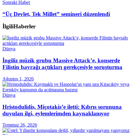
Sonraki Haber
“Üç Devlet, Tek Millet” semineri düzenlendi
İlgili
Haberler
Dünya
İngiliz müzik grubu Massive Attack’e, konserde
Filistin bayrağı açtıkları gerekçesiyle soruşturma
Ağustos 1, 2026
Dünya
Hristodulidis, Miçotakis’e iletti: Kıbrıs sorununa
duyulan ilgi, eylemlerimden kaynaklanıyor
Temmuz 26, 2026