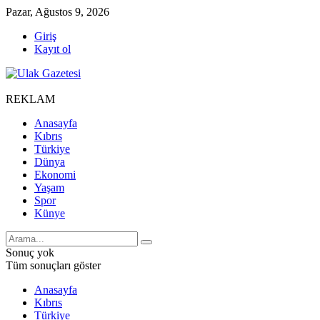
Pazar, Ağustos 9, 2026
Giriş
Kayıt ol
REKLAM
Anasayfa
Kıbrıs
Türkiye
Dünya
Ekonomi
Yaşam
Spor
Künye
Sonuç yok
Tüm sonuçları göster
Anasayfa
Kıbrıs
Türkiye