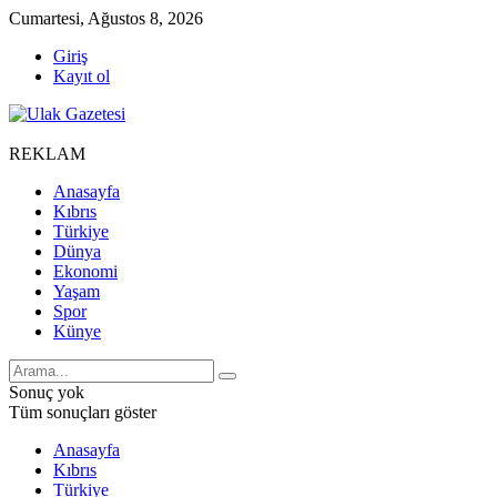
Cumartesi, Ağustos 8, 2026
Giriş
Kayıt ol
REKLAM
Anasayfa
Kıbrıs
Türkiye
Dünya
Ekonomi
Yaşam
Spor
Künye
Sonuç yok
Tüm sonuçları göster
Anasayfa
Kıbrıs
Türkiye