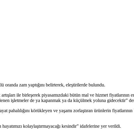
 oranda zam yaptığını belirterek, eleştirilerde bulundu.
rtışları ile birleşerek piyasamızdaki bütün mal ve hizmet fiyatlarının e
lenen işletmeler de ya kapanmak ya da küçülmek yoluna gidecektir” den
yat pahalılığını körükleyen ve yaşamı zorlaştıran ürünlerin fiyatlarının
 hayatımızı kolaylaştırmayacağı kesindir” idafelerine yer verildi.