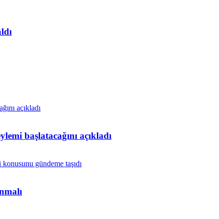
ldı
lemi başlatacağını açıkladı
anmalı