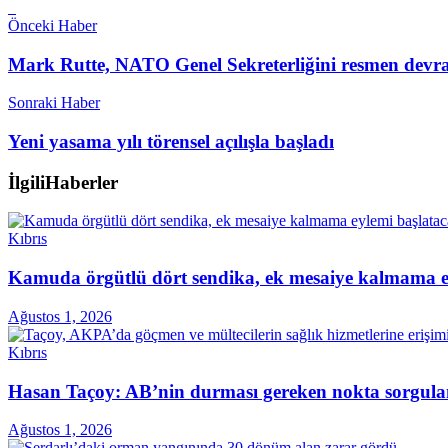
Önceki Haber
Mark Rutte, NATO Genel Sekreterliğini resmen devra
Sonraki Haber
Yeni yasama yılı törensel açılışla başladı
İlgili
Haberler
Kıbrıs
Kamuda örgütlü dört sendika, ek mesaiye kalmama ey
Ağustos 1, 2026
Kıbrıs
Hasan Taçoy: AB’nin durması gereken nokta sorgul
Ağustos 1, 2026