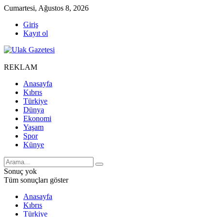
Cumartesi, Ağustos 8, 2026
Giriş
Kayıt ol
REKLAM
Anasayfa
Kıbrıs
Türkiye
Dünya
Ekonomi
Yaşam
Spor
Künye
Sonuç yok
Tüm sonuçları göster
Anasayfa
Kıbrıs
Türkiye