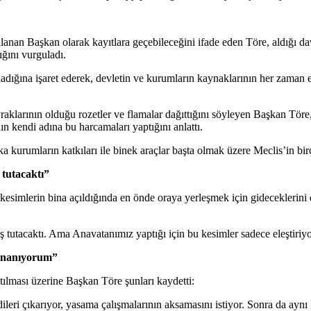
nan Başkan olarak kayıtlara geçebileceğini ifade eden Töre, aldığı davet
ğını vurguladı.
ladığına işaret ederek, devletin ve kurumların kaynaklarının her zaman 
arının olduğu rozetler ve flamalar dağıttığını söyleyen Başkan Töre, 
ın kendi adına bu harcamaları yaptığını anlattı.
mların katkıları ile binek araçlar başta olmak üzere Meclis’in birçok i
 tutacaktı”
simlerin bina açıldığında en önde oraya yerleşmek için gideceklerini dil
ış tutacaktı. Ama Anavatanımız yaptığı için bu kesimler sadece eleştiriy
 inanıyorum”
satılması üzerine Başkan Töre şunları kaydetti:
dileri çıkarıyor, yasama çalışmalarının aksamasını istiyor. Sonra da aynı