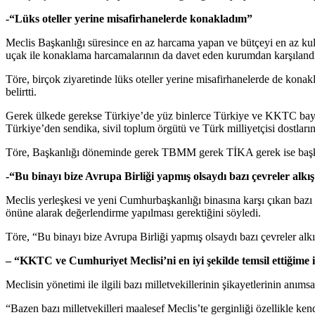
-“Lüks oteller yerine misafirhanelerde konakladım”
Meclis Başkanlığı süresince en az harcama yapan ve bütçeyi en az kulla
uçak ile konaklama harcamalarının da davet eden kurumdan karşılandı
Töre, birçok ziyaretinde lüks oteller yerine misafirhanelerde de konak
belirtti.
Gerek ülkede gerekse Türkiye’de yüz binlerce Türkiye ve KKTC bayrakl
Türkiye’den sendika, sivil toplum örgütü ve Türk milliyetçisi dostların
Töre, Başkanlığı döneminde gerek TBMM gerek TİKA gerek ise başka kuru
-“Bu binayı bize Avrupa Birliği yapmış olsaydı bazı çevreler alkış
Meclis yerleşkesi ve yeni Cumhurbaşkanlığı binasına karşı çıkan bazı ke
önüne alarak değerlendirme yapılması gerektiğini söyledi.
Töre, “Bu binayı bize Avrupa Birliği yapmış olsaydı bazı çevreler alk
– “KKTC ve Cumhuriyet Meclisi’ni en iyi şekilde temsil ettiğime
Meclisin yönetimi ile ilgili bazı milletvekillerinin şikayetlerinin anım
“Bazen bazı milletvekilleri maalesef Meclis’te gerginliği özellikle ken