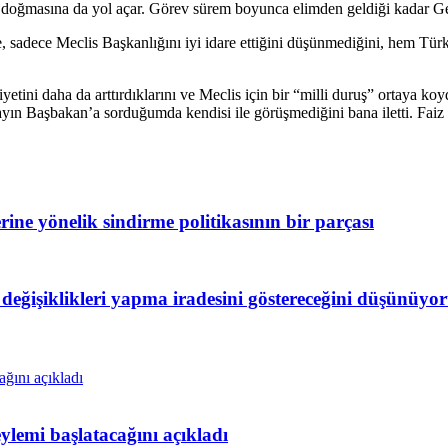
 doğmasına da yol açar. Görev sürem boyunca elimden geldiği kadar Ge
Töre, sadece Meclis Başkanlığını iyi idare ettiğini düşünmediğini, hem
liyetini daha da arttırdıklarını ve Meclis için bir “milli duruş” ortaya
 Sayın Başbakan’a sorduğumda kendisi ile görüşmediğini bana iletti. Fa
rine yönelik sindirme politikasının bir parçası
eğişiklikleri yapma iradesini göstereceğini düşünüy
lemi başlatacağını açıkladı