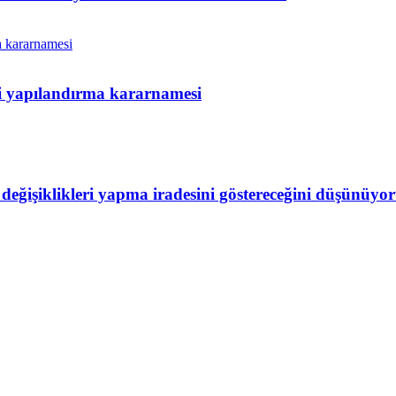
ni yapılandırma kararnamesi
eğişiklikleri yapma iradesini göstereceğini düşünüy