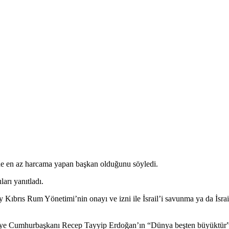
e en az harcama yapan başkan olduğunu söyledi.
arı yanıtladı.
Kıbrıs Rum Yönetimi’nin onayı ve izni ile İsrail’i savunma ya da İsrail
ürkiye Cumhurbaşkanı Recep Tayyip Erdoğan’ın “Dünya beşten büyüktür”