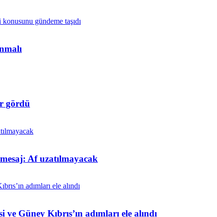
anmalı
r gördü
t mesaj: Af uzatılmayacak
i ve Güney Kıbrıs’ın adımları ele alındı