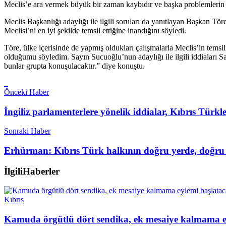
Meclis’e ara vermek büyük bir zaman kaybıdır ve başka problemlerin
Meclis Başkanlığı adaylığı ile ilgili soruları da yanıtlayan Başkan 
Meclisi’ni en iyi şekilde temsil ettiğine inandığını söyledi.
Töre, ülke içerisinde de yapmış oldukları çalışmalarla Meclis’in temsi
olduğumu söyledim. Sayın Sucuoğlu’nun adaylığı ile ilgili iddiaları
bunlar grupta konuşulacaktır.” diye konuştu.
Önceki Haber
İngiliz parlamenterlere yönelik iddialar, Kıbrıs Türkle
Sonraki Haber
Erhürman: Kıbrıs Türk halkının doğru yerde, doğru d
İlgili
Haberler
Kıbrıs
Kamuda örgütlü dört sendika, ek mesaiye kalmama ey