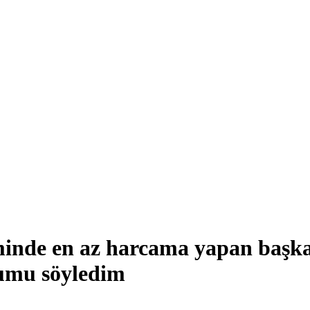
minde en az harcama yapan baş
umu söyledim