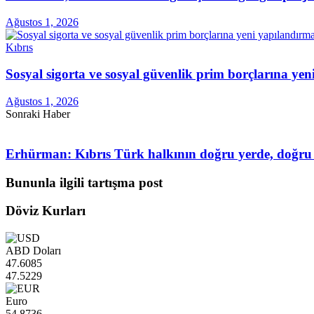
Ağustos 1, 2026
Kıbrıs
Sosyal sigorta ve sosyal güvenlik prim borçlarına ye
Ağustos 1, 2026
Sonraki Haber
Erhürman: Kıbrıs Türk halkının doğru yerde, doğru d
Bununla ilgili tartışma post
Döviz Kurları
ABD Doları
47.6085
47.5229
Euro
54.8736