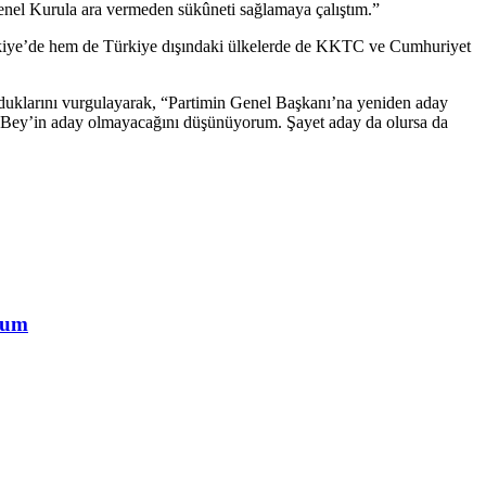
nel Kurula ara vermeden sükûneti sağlamaya çalıştım.”
 Türkiye’de hem de Türkiye dışındaki ülkelerde de KKTC ve Cumhuriyet
 koyduklarını vurgulayarak, “Partimin Genel Başkanı’na yeniden aday
iz Bey’in aday olmayacağını düşünüyorum. Şayet aday da olursa da
orum