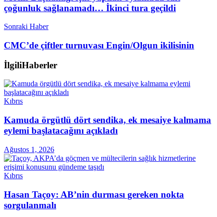
çoğunluk sağlanamadı… İkinci tura geçildi
Sonraki Haber
CMC’de çiftler turnuvası Engin/Olgun ikilisinin
İlgili
Haberler
Kıbrıs
Kamuda örgütlü dört sendika, ek mesaiye kalmama
eylemi başlatacağını açıkladı
Ağustos 1, 2026
Kıbrıs
Hasan Taçoy: AB’nin durması gereken nokta
sorgulanmalı