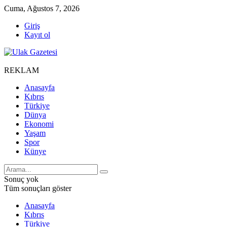
Cuma, Ağustos 7, 2026
Giriş
Kayıt ol
REKLAM
Anasayfa
Kıbrıs
Türkiye
Dünya
Ekonomi
Yaşam
Spor
Künye
Sonuç yok
Tüm sonuçları göster
Anasayfa
Kıbrıs
Türkiye