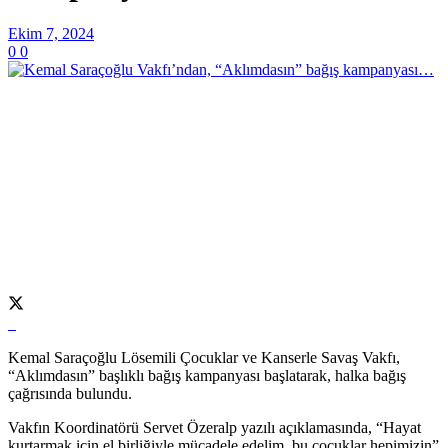
Ekim 7, 2024
0
0
Kemal Saraçoğlu Lösemili Çocuklar ve Kanserle Savaş Vakfı,
“Aklımdasın” başlıklı bağış kampanyası başlatarak, halka bağış
çağrısında bulundu.
Vakfın Koordinatörü Servet Özeralp yazılı açıklamasında, “Hayat
kurtarmak için el birliğiyle mücadele edelim, bu çocuklar hepimizin”