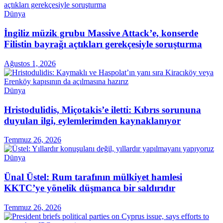
Dünya
İngiliz müzik grubu Massive Attack’e, konserde
Filistin bayrağı açtıkları gerekçesiyle soruşturma
Ağustos 1, 2026
Dünya
Hristodulidis, Miçotakis’e iletti: Kıbrıs sorununa
duyulan ilgi, eylemlerimden kaynaklanıyor
Temmuz 26, 2026
Dünya
Ünal Üstel: Rum tarafının mülkiyet hamlesi
KKTC’ye yönelik düşmanca bir saldırıdır
Temmuz 26, 2026