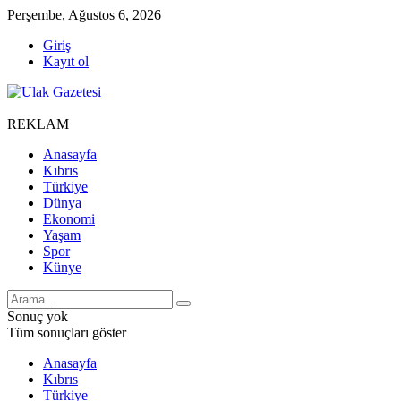
Perşembe, Ağustos 6, 2026
Giriş
Kayıt ol
REKLAM
Anasayfa
Kıbrıs
Türkiye
Dünya
Ekonomi
Yaşam
Spor
Künye
Sonuç yok
Tüm sonuçları göster
Anasayfa
Kıbrıs
Türkiye