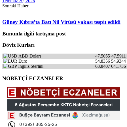
Temmuz 20, 2026
Sonraki Haber
Güney Kıbrıs’ta Batı Nil Virüsü vakası tespit edildi
Bununla ilgili tartışma post
Döviz Kurları
ABD Doları
47.5055
47.5911
Euro
54.8356
54.9344
İngiliz Sterlini
63.8407
64.1736
NÖBETÇİ ECZANELER