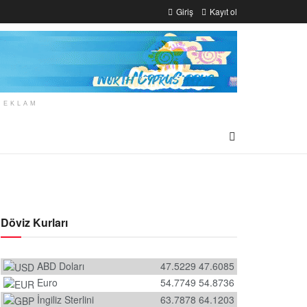
Giriş
Kayıt ol
REKLAM
Döviz Kurları
ABD Doları
47.5229
47.6085
Euro
54.7749
54.8736
İngiliz Sterlini
63.7878
64.1203