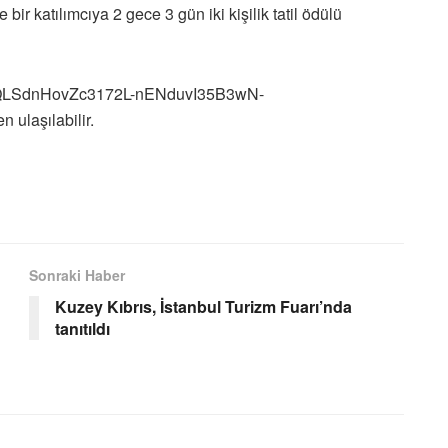
ir katılımcıya 2 gece 3 gün iki kişilik tatil ödülü
AIpQLSdnHovZc3172L-nENduvI35B3wN-
laşılabilir.
Sonraki Haber
Kuzey Kıbrıs, İstanbul Turizm Fuarı’nda
tanıtıldı