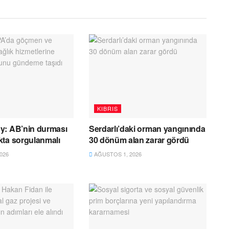
KIBRIS
y: AB’nin durması
Serdarlı’daki orman yangınında
kta sorgulanmalı
30 dönüm alan zarar gördü
026
AĞUSTOS 1, 2026