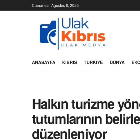
Cumartesi, Ağustos 8, 2026
ANASAYFA
KIBRIS
TÜRKIYE
DÜNYA
EK
Halkın turizme yöne
tutumlarının belir
düzenleniyor