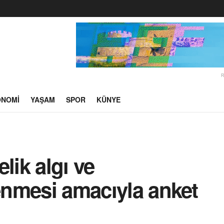
ONOMI
YAŞAM
SPOR
KÜNYE
lik algı ve
lenmesi amacıyla anket