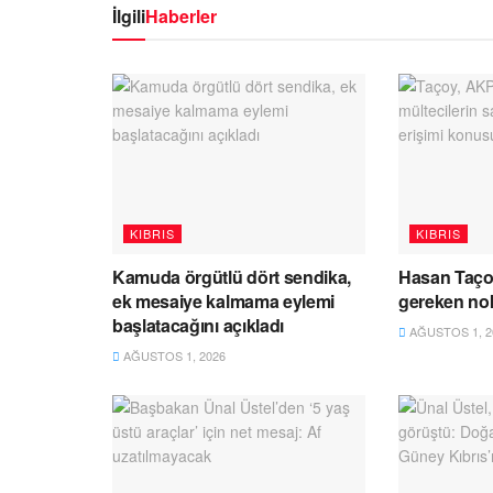
İlgili
Haberler
KIBRIS
KIBRIS
Kamuda örgütlü dört sendika,
Hasan Taço
ek mesaiye kalmama eylemi
gereken no
başlatacağını açıkladı
AĞUSTOS 1, 2
AĞUSTOS 1, 2026