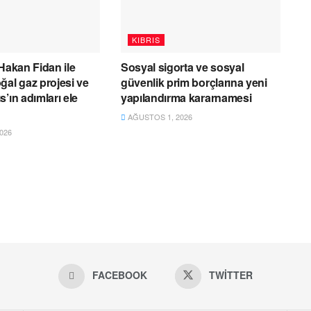
KIBRIS
 Hakan Fidan ile
Sosyal sigorta ve sosyal
ğal gaz projesi ve
güvenlik prim borçlarına yeni
’ın adımları ele
yapılandırma kararnamesi
AĞUSTOS 1, 2026
026
FACEBOOK
TWITTER