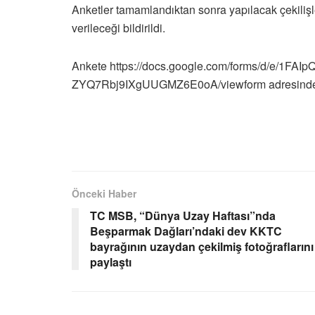
Anketler tamamlandıktan sonra yapılacak çekilişle b
verileceği bildirildi.
Ankete https://docs.google.com/forms/d/e/1F
ZYQ7Rbj9IXgUUGMZ6E0oA/viewform adresinden u
Önceki Haber
TC MSB, “Dünya Uzay Haftası”nda
Beşparmak Dağları’ndaki dev KKTC
bayrağının uzaydan çekilmiş fotoğraflarını
paylaştı