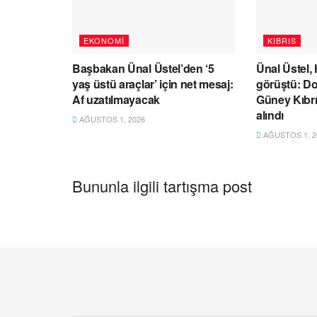
EKONOMI
KIBRIS
Başbakan Ünal Üstel’den ‘5
Ünal Üstel,
yaş üstü araçlar’ için net mesaj:
görüştü: Do
Af uzatılmayacak
Güney Kıbrıs
alındı
AĞUSTOS 1, 2026
AĞUSTOS 1, 2
Bununla ilgili tartışma post