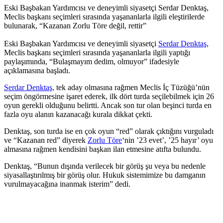
Eski Başbakan Yardımcısı ve deneyimli siyasetçi Serdar Denktaş,
Meclis başkanı seçimleri sırasında yaşananlarla ilgili eleştirilerde
bulunarak, “Kazanan Zorlu Töre değil, rettir”
Eski Başbakan Yardımcısı ve deneyimli siyasetçi
Serdar Denktaş
,
Meclis başkanı seçimleri sırasında yaşananlarla ilgili yaptığı
paylaşımında, “Bulaşmayım dedim, olmuyor” ifadesiyle
açıklamasına başladı.
Serdar Denktaş
, tek aday olmasına rağmen Meclis İç Tüzüğü’nün
seçim öngörmesine işaret ederek, ilk dört turda seçilebilmek için 26
oyun gerekli olduğunu belirtti. Ancak son tur olan beşinci turda en
fazla oyu alanın kazanacağı kurala dikkat çekti.
Denktaş, son turda ise en çok oyun “red” olarak çıktığını vurguladı
ve “Kazanan red” diyerek
Zorlu Töre
‘nin ’23 evet’, ’25 hayır’ oyu
almasına rağmen kendisini başkan ilan etmesine atıfta bulundu.
Denktaş, “Bunun dışında verilecek bir görüş şu veya bu nedenle
siyasallaştırılmış bir görüş olur. Hukuk sistemimize bu damganın
vurulmayacağına inanmak isterim” dedi.