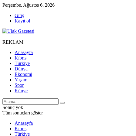
Perşembe, Ağustos 6, 2026
Giriş
Kayıt ol
REKLAM
Anasayfa
Kıbrıs
Türkiye
Dünya
Ekonomi
Yaşam
Spor
Künye
Sonuç yok
Tüm sonuçları göster
Anasayfa
Kıbrıs
Türkiye