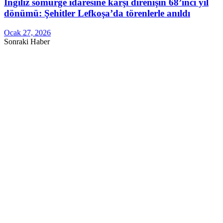
İngiliz sömürge idaresine karşı direnişin 68’inci yıl
dönümü: Şehitler Lefkoşa’da törenlerle anıldı
Ocak 27, 2026
Sonraki Haber