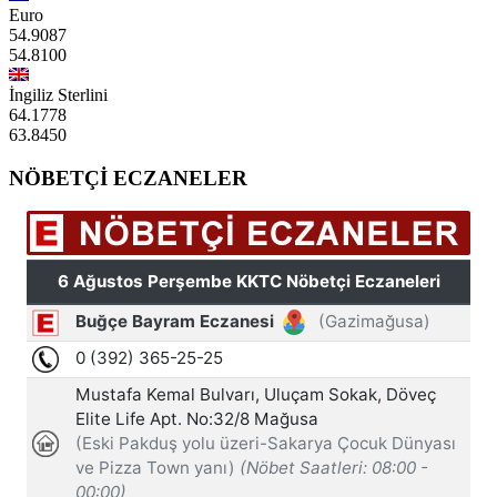
Euro
54.9087
54.8100
İngiliz Sterlini
64.1778
63.8450
NÖBETÇİ ECZANELER