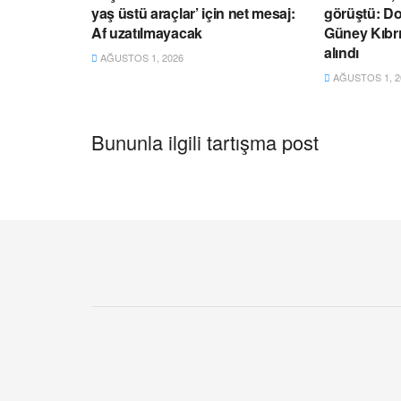
yaş üstü araçlar’ için net mesaj:
görüştü: Do
Af uzatılmayacak
Güney Kıbrıs
alındı
AĞUSTOS 1, 2026
AĞUSTOS 1, 2
Bununla ilgili tartışma post