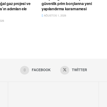
ğal gaz projesi ve
güvenlik prim borçlarına yeni
’ın adımları ele
yapılandırma kararnamesi
AĞUSTOS 1, 2026
026
FACEBOOK
TWITTER