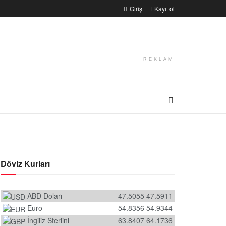
Giriş
Kayıt ol
REKLAM
Döviz Kurları
ABD Doları
47.5055
47.5911
Euro
54.8356
54.9344
İngiliz Sterlini
63.8407
64.1736