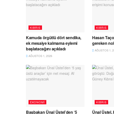
KIBRIS
KIBRIS
Kamuda örgütlü dört sendika,
Hasan Taço
ek mesaiye kalmama eylemi
gereken no
başlatacağını açıkladı
AĞUSTOS 1, 2
AĞUSTOS 1, 2026
EKONOMI
KIBRIS
Başbakan Ünal Üstel’den ‘5
Ünal Üstel,