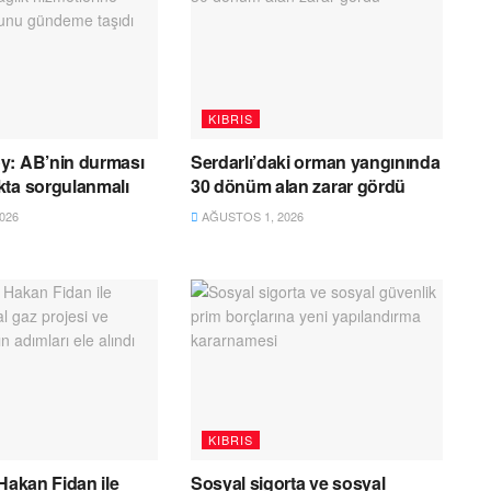
KIBRIS
y: AB’nin durması
Serdarlı’daki orman yangınında
kta sorgulanmalı
30 dönüm alan zarar gördü
026
AĞUSTOS 1, 2026
KIBRIS
 Hakan Fidan ile
Sosyal sigorta ve sosyal