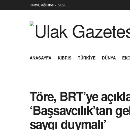
Cuma, Ağustos 7, 2026
ANASAYFA
KIBRIS
TÜRKIYE
DÜNYA
EK
Töre, BRT’ye açık
‘Başsavcılık’tan g
saygı duymalı’