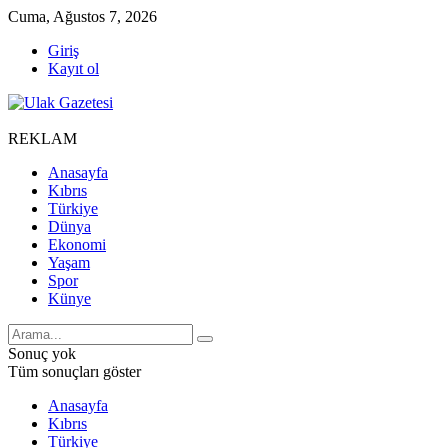
Cuma, Ağustos 7, 2026
Giriş
Kayıt ol
REKLAM
Anasayfa
Kıbrıs
Türkiye
Dünya
Ekonomi
Yaşam
Spor
Künye
Sonuç yok
Tüm sonuçları göster
Anasayfa
Kıbrıs
Türkiye