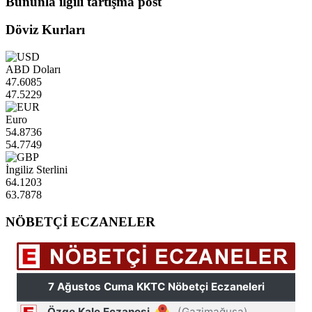
Bununla ilgili tartışma post
Döviz Kurları
ABD Doları
47.6085
47.5229
Euro
54.8736
54.7749
İngiliz Sterlini
64.1203
63.7878
NÖBETÇİ ECZANELER