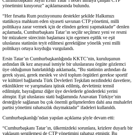
Cumhurbaşkanı Sayın Ersin Tatar’ı hedef almaya çalışan CTP
yönetimini kınıyoruz” açıklamasında bulundu.
“Her fırsatta Rum pozisyonunu destekler şekilde Halkımızı
statükoya mahkum eden siyaseti savunan CTP yönetimi, milli
politikaya zarar vermek için de elinden geleni yapmaktadır” denlen
açılamada, Cumhurbaşkanı Tatar’ın seçilir seçilmez yeni ve resmi
bir müzakere sürecinin başlaması için egemen eşitlik ve eşit
uluslarası statünün teyit edilmesi gerektiğine yönelik yeni milli
politikayı ortaya koyduğu vurgulandı.
Ersin Tatar’ın Cumhurbaşkanlığında KKTC’nin, kuruluşunun
ardından ilk kez anayasal ismiyle bir uluslararası örgüte gözlemci
üye olduğunun hatırlatıldığı aıklamada, “Bu statünün ardından da
gerek siyasi, gerek meslek ve sivil toplum örgütleri gerekse sportif
ve kültürel bağlamda Türk Devletleri Teşkilatı nezdindeki davetlere,
etkinliklere ve yarışmalara iştirak edilmiş, devletimiz temsil
edilmiştir, bayrağımız diğer üye devletlerle gönderdeki yerini
almıştır. Eşit uluslarası statü bağlamında Anavatan Türkiye’nin
desteğiyle sağlanan bu çok önemli gelişmelerden dahi ana muhalefet
partisi yönetimi rahatsızlık duymaktadır” ifadeleri kullanıldı.
Cumhurbaşkanlığı’ndan yapılan açıklama şöyle devam etti:
“Cumhurbaşkanı Tatar’ın, ülkemizdeki sorunlara, krizlere duyarlı bir
yaklaşım sergilemesi de CTP yönetimini rahatsız etmiştir. Bu