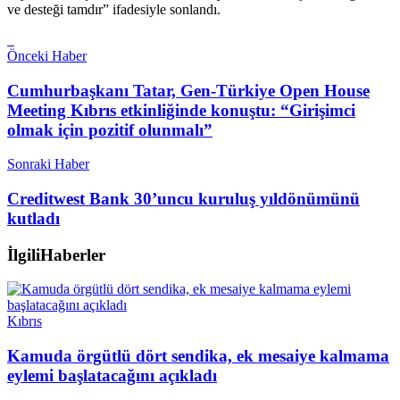
ve desteği tamdır” ifadesiyle sonlandı.
Önceki Haber
Cumhurbaşkanı Tatar, Gen-Türkiye Open House
Meeting Kıbrıs etkinliğinde konuştu: “Girişimci
olmak için pozitif olunmalı”
Sonraki Haber
Creditwest Bank 30’uncu kuruluş yıldönümünü
kutladı
İlgili
Haberler
Kıbrıs
Kamuda örgütlü dört sendika, ek mesaiye kalmama
eylemi başlatacağını açıkladı