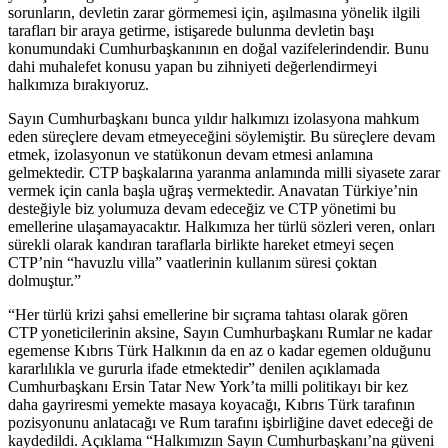
sorunların, devletin zarar görmemesi için, aşılmasına yönelik ilgili
tarafları bir araya getirme, istişarede bulunma devletin başı
konumundaki Cumhurbaşkanının en doğal vazifelerindendir. Bunu
dahi muhalefet konusu yapan bu zihniyeti değerlendirmeyi
halkımıza bırakıyoruz.
Sayın Cumhurbaşkanı bunca yıldır halkımızı izolasyona mahkum
eden süreçlere devam etmeyeceğini söylemiştir. Bu süreçlere devam
etmek, izolasyonun ve statükonun devam etmesi anlamına
gelmektedir. CTP başkalarına yaranma anlamında milli siyasete zarar
vermek için canla başla uğraş vermektedir. Anavatan Türkiye’nin
desteğiyle biz yolumuza devam edeceğiz ve CTP yönetimi bu
emellerine ulaşamayacaktır. Halkımıza her türlü sözleri veren, onları
sürekli olarak kandıran taraflarla birlikte hareket etmeyi seçen
CTP’nin “havuzlu villa” vaatlerinin kullanım süresi çoktan
dolmuştur.”
“Her türlü krizi şahsi emellerine bir sıçrama tahtası olarak gören
CTP yoneticilerinin aksine, Sayın Cumhurbaşkanı Rumlar ne kadar
egemense Kıbrıs Türk Halkının da en az o kadar egemen olduğunu
kararlılıkla ve gururla ifade etmektedir” denilen açıklamada
Cumhurbaşkanı Ersin Tatar New York’ta milli politikayı bir kez
daha gayriresmi yemekte masaya koyacağı, Kıbrıs Türk tarafının
pozisyonunu anlatacağı ve Rum tarafını işbirliğine davet edeceği de
kaydedildi. Açıklama “Halkımızın Sayın Cumhurbaşkanı’na güveni