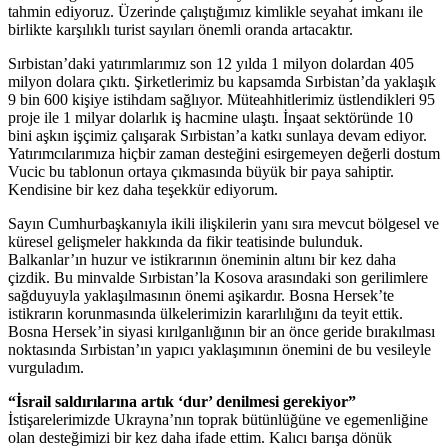
tahmin ediyoruz. Üzerinde çalıştığımız kimlikle seyahat imkanı ile
birlikte karşılıklı turist sayıları önemli oranda artacaktır.
Sırbistan’daki yatırımlarımız son 12 yılda 1 milyon dolardan 405
milyon dolara çıktı. Şirketlerimiz bu kapsamda Sırbistan’da yaklaşık
9 bin 600 kişiye istihdam sağlıyor. Müteahhitlerimiz üstlendikleri 95
proje ile 1 milyar dolarlık iş hacmine ulaştı. İnşaat sektöründe 10
bini aşkın işçimiz çalışarak Sırbistan’a katkı sunlaya devam ediyor.
Yatırımcılarımıza hiçbir zaman desteğini esirgemeyen değerli dostum
Vucic bu tablonun ortaya çıkmasında büyük bir paya sahiptir.
Kendisine bir kez daha teşekkür ediyorum.
Sayın Cumhurbaşkanıyla ikili ilişkilerin yanı sıra mevcut bölgesel ve
küresel gelişmeler hakkında da fikir teatisinde bulunduk.
Balkanlar’ın huzur ve istikrarının öneminin altını bir kez daha
çizdik. Bu minvalde Sırbistan’la Kosova arasındaki son gerilimlere
sağduyuyla yaklaşılmasının önemi aşikardır. Bosna Hersek’te
istikrarın korunmasında ülkelerimizin kararlılığını da teyit ettik.
Bosna Hersek’in siyasi kırılganlığının bir an önce geride bırakılması
noktasında Sırbistan’ın yapıcı yaklaşımının önemini de bu vesileyle
vurguladım.
“İsrail saldırılarına artık ‘dur’ denilmesi gerekiyor”
İstişarelerimizde Ukrayna’nın toprak bütünlüğüne ve egemenliğine
olan desteğimizi bir kez daha ifade ettim. Kalıcı barışa dönük