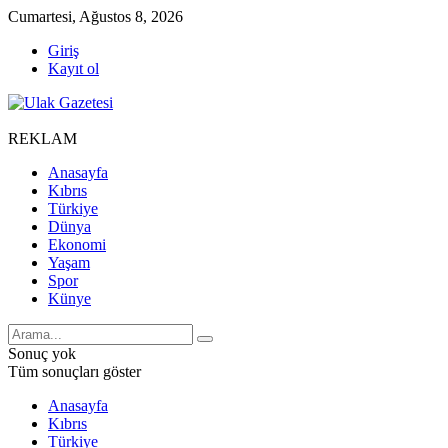
Cumartesi, Ağustos 8, 2026
Giriş
Kayıt ol
REKLAM
Anasayfa
Kıbrıs
Türkiye
Dünya
Ekonomi
Yaşam
Spor
Künye
Sonuç yok
Tüm sonuçları göster
Anasayfa
Kıbrıs
Türkiye