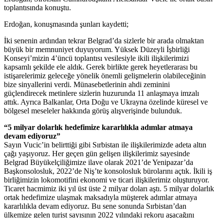
toplantısında konuştu.
Erdoğan, konuşmasında şunları kaydetti;
İki senenin ardından tekrar Belgrad’da sizlerle bir arada olmaktan
büyük bir memnuniyet duyuyorum. Yüksek Düzeyli İşbirliği
Konseyi’mizin 4’üncü toplantısı vesilesiyle ikili ilişkilerimizi
kapsamlı şekilde ele aldık. Gerek birlikte gerek heyetlerarası bu
istişarelerimiz geleceğe yönelik önemli gelişmelerin olabileceğinin
bize sinyallerini verdi. Münasebetlerinin ahdi zeminini
güçlendirecek metinlere sizlerin huzurunda 11 anlaşmaya imzalı
attık. Ayrıca Balkanlar, Orta Doğu ve Ukrayna özelinde küresel ve
bölgesel meseleler hakkında görüş alışverişinde bulunduk.
“5 milyar dolarlık hedefimize kararlılıkla adımlar atmaya
devam ediyoruz”
Sayın Vucic’in belirttiği gibi Sırbistan ile ilişkilerimizde adeta altın
çağı yaşıyoruz. Her geçen gün gelişen ilişkilerimiz sayesinde
Belgrad Büyükelçiliğimize ilave olarak 2021’de Yenipazar’da
Başkonsolosluk, 2022’de Niş’te konsolosluk bürolarını açtık. İkili iş
birliğimizin lokomotifini ekonomi ve ticari ilişkilerimiz oluşturuyor.
Ticaret hacmimiz iki yıl üst üste 2 milyar doları aştı. 5 milyar dolarlık
ortak hedefimize ulaşmak maksadıyla müşterek adımlar atmaya
kararlılıkla devam ediyoruz. Bu sene sonunda Sırbistan’dan
ülkemize gelen turist sayısının 2022 yılındaki rekoru aşacağını