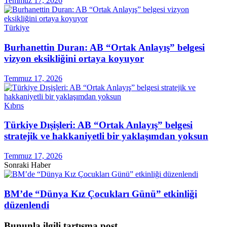
Temmuz 17, 2026
Türkiye
Burhanettin Duran: AB “Ortak Anlayış” belgesi
vizyon eksikliğini ortaya koyuyor
Temmuz 17, 2026
Kıbrıs
Türkiye Dışişleri: AB “Ortak Anlayış” belgesi
stratejik ve hakkaniyetli bir yaklaşımdan yoksun
Temmuz 17, 2026
Sonraki Haber
BM’de “Dünya Kız Çocukları Günü” etkinliği
düzenlendi
Bununla ilgili tartışma post