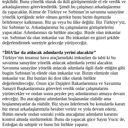
teşkilidir. Buna yönelik olarak da ikili görüşmemizde el ele verdik ve
arkadaşlarımızı görevlendirdik. Şimdi bu çalışmayı arkadaşlarımız
da yapacaklar. Kimse de Türkiye ve Sırbistan’ın savunma sanayiine
yönelik içeriğinde neler olması gerekir bunu bizim dışımızda
belirlemeye kalkmasın. Biz şu veya bu ülke değiliz. Biz Türkiye’yiz,
biz Sırbistan’ız. Arkadaşlarımız bu çalışmalarını görüşmelerini
yapacaklar. Adımlarımızı da birlikte atacağız. Bizde olan imkanlar
var. Sırbistan’da olan imkanlar var. Bu imkanları en güzel şekilde
değerlendirmek suretiyle geleceğe yürüyeceğiz.
“İHA’lar da atılacak adımlarda yerini alacaktır”
Türkiye’nin insansız hava araçlarındaki imkanları da tabii ki bu
savunma sanayiine yönelik atılacak adımlarda yerini alacaktır.
Savunma sanayiine yönelik atılacak adımlarla ilgili ifade ettiğim gibi
bugün Sırbistan’ın elinde olan imkanlar var. Bizim elimizde olan
imkanlar var. Biz bunları iki dost ülke olarak birlikte
değerlendireceğiz. Onun için Dışişleri Bakanlarımıza ve Savunma
Sanayii Başkanlarımıza görevleri verdik onlar çalışmalarını
yürütecekler ve ondan sonra peyder pey adımlarımızı atmaya devam
edeceğiz. Bu atacağımız adımlardan hoşlananlar olabilir ama
hoşlanmayanlar da olabilir. Biz siyasi liderlersek bu konularda kararı
biz mesai arkadaşlarımızla beraber veririz ve yola devam ederiz.
Bütün mesele ondan sonraki yolda atacağımız adımların kararını
kontrol altında sürdürmektir. Bunu da yapacak güce Sayın Vucic de,
Erdoğan da sahiptir ve bunu biz birlikte yaparız.