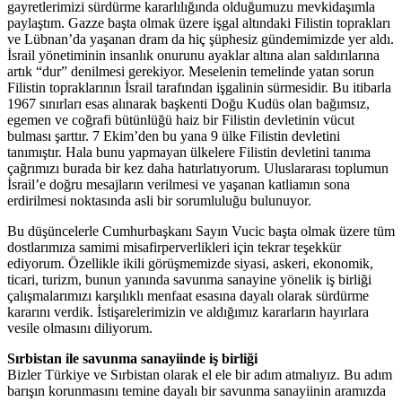
gayretlerimizi sürdürme kararlılığında olduğumuzu mevkidaşımla
paylaştım. Gazze başta olmak üzere işgal altındaki Filistin toprakları
ve Lübnan’da yaşanan dram da hiç şüphesiz gündemimizde yer aldı.
İsrail yönetiminin insanlık onurunu ayaklar altına alan saldırılarına
artık “dur” denilmesi gerekiyor. Meselenin temelinde yatan sorun
Filistin topraklarının İsrail tarafından işgalinin sürmesidir. Bu itibarla
1967 sınırları esas alınarak başkenti Doğu Kudüs olan bağımsız,
egemen ve coğrafi bütünlüğü haiz bir Filistin devletinin vücut
bulması şarttır. 7 Ekim’den bu yana 9 ülke Filistin devletini
tanımıştır. Hala bunu yapmayan ülkelere Filistin devletini tanıma
çağrımızı burada bir kez daha hatırlatıyorum. Uluslararası toplumun
İsrail’e doğru mesajların verilmesi ve yaşanan katliamın sona
erdirilmesi noktasında asli bir sorumluluğu bulunuyor.
Bu düşüncelerle Cumhurbaşkanı Sayın Vucic başta olmak üzere tüm
dostlarımıza samimi misafirperverlikleri için tekrar teşekkür
ediyorum. Özellikle ikili görüşmemizde siyasi, askeri, ekonomik,
ticari, turizm, bunun yanında savunma sanayine yönelik iş birliği
çalışmalarımızı karşılıklı menfaat esasına dayalı olarak sürdürme
kararını verdik. İstişarelerimizin ve aldığımız kararların hayırlara
vesile olmasını diliyorum.
Sırbistan ile savunma sanayiinde iş birliği
Bizler Türkiye ve Sırbistan olarak el ele bir adım atmalıyız. Bu adım
barışın korunmasını temine dayalı bir savunma sanayiinin aramızda