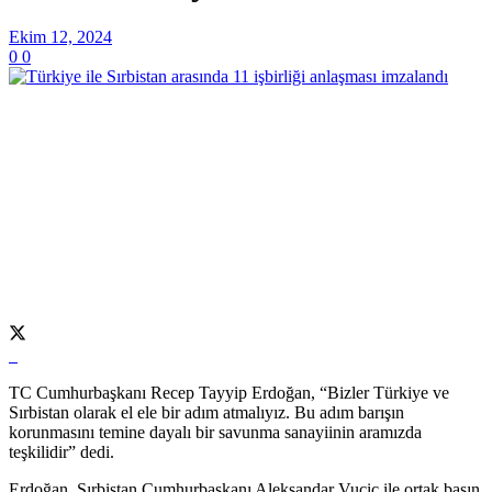
Ekim 12, 2024
0
0
TC Cumhurbaşkanı Recep Tayyip Erdoğan, “Bizler Türkiye ve
Sırbistan olarak el ele bir adım atmalıyız. Bu adım barışın
korunmasını temine dayalı bir savunma sanayiinin aramızda
teşkilidir” dedi.
Erdoğan, Sırbistan Cumhurbaşkanı Aleksandar Vucic ile ortak basın