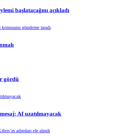
lemi başlatacağını açıkladı
anmalı
r gördü
t mesaj: Af uzatılmayacak