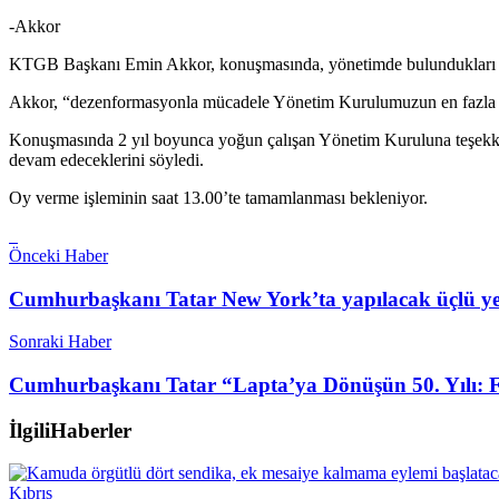
-Akkor
KTGB Başkanı Emin Akkor, konuşmasında, yönetimde bulundukları 2 yıl
Akkor, “dezenformasyonla mücadele Yönetim Kurulumuzun en fazla üze
Konuşmasında 2 yıl boyunca yoğun çalışan Yönetim Kuruluna teşekkür 
devam edeceklerini söyledi.
Oy verme işleminin saat 13.00’te tamamlanması bekleniyor.
Önceki Haber
Cumhurbaşkanı Tatar New York’ta yapılacak üçlü yem
Sonraki Haber
Cumhurbaşkanı Tatar “Lapta’ya Dönüşün 50. Yılı: Fik
İlgili
Haberler
Kıbrıs