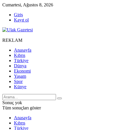
Cumartesi, Ağustos 8, 2026
Giriş
Kayıt ol
REKLAM
Anasayfa
Kıbrıs
Türkiye
Dünya
Ekonomi
Yaşam
Spor
Künye
Sonuç yok
Tüm sonuçları göster
Anasayfa
Kıbrıs
Türkiye