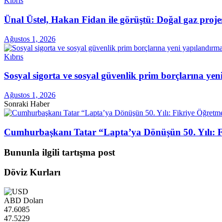
Kıbrıs
Ünal Üstel, Hakan Fidan ile görüştü: Doğal gaz projes
Ağustos 1, 2026
Kıbrıs
Sosyal sigorta ve sosyal güvenlik prim borçlarına ye
Ağustos 1, 2026
Sonraki Haber
Cumhurbaşkanı Tatar “Lapta’ya Dönüşün 50. Yılı: Fik
Bununla ilgili tartışma post
Döviz Kurları
ABD Doları
47.6085
47.5229