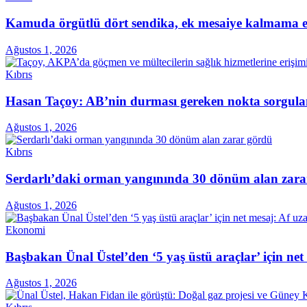
Kamuda örgütlü dört sendika, ek mesaiye kalmama ey
Ağustos 1, 2026
Kıbrıs
Hasan Taçoy: AB’nin durması gereken nokta sorgul
Ağustos 1, 2026
Kıbrıs
Serdarlı’daki orman yangınında 30 dönüm alan zara
Ağustos 1, 2026
Ekonomi
Başbakan Ünal Üstel’den ‘5 yaş üstü araçlar’ için ne
Ağustos 1, 2026