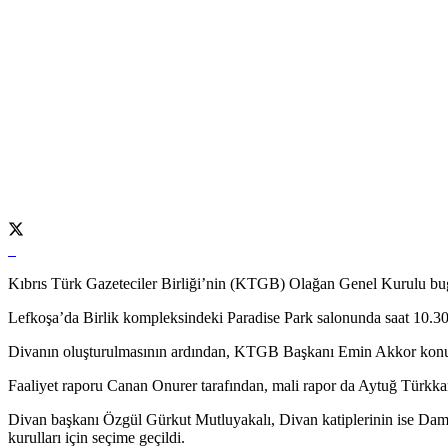
Kıbrıs Türk Gazeteciler Birliği’nin (KTGB) Olağan Genel Kurulu bug
Lefkoşa’da Birlik kompleksindeki Paradise Park salonunda saat 10.30’d
Divanın oluşturulmasının ardından, KTGB Başkanı Emin Akkor konuşma
Faaliyet raporu Canan Onurer tarafından, mali rapor da Aytuğ Türkka
Divan başkanı Özgül Gürkut Mutluyakalı, Divan katiplerinin ise Daml
kurulları için seçime geçildi.