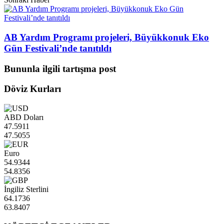
AB Yardım Programı projeleri, Büyükkonuk Eko
Gün Festivali’nde tanıtıldı
Bununla ilgili tartışma post
Döviz Kurları
ABD Doları
47.5911
47.5055
Euro
54.9344
54.8356
İngiliz Sterlini
64.1736
63.8407