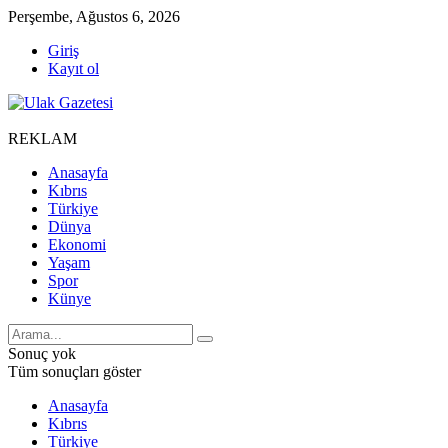
Perşembe, Ağustos 6, 2026
Giriş
Kayıt ol
REKLAM
Anasayfa
Kıbrıs
Türkiye
Dünya
Ekonomi
Yaşam
Spor
Künye
Sonuç yok
Tüm sonuçları göster
Anasayfa
Kıbrıs
Türkiye