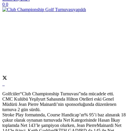
0
0
Golfcüler“Club Championship Turnuvası”nda mücadele etti.
CMC Kulübü Yeşilyurt Sahasında Hilton Otelleri eski Genel
Müdürü Jean Pierre Mainardi’nin sponsorluğunda düzenlenen
turnuva 2 gün sürdü.
Stroke Play formatında, Course Handicap’ın% 95’i baz alınarak 18
çukur olarak oynanan turnuvada Net Kategorisinde Hasan İlkay
toplamda Net 143’le şampiyon olurken, Jean PierreMainardi Net
144’le ikinci, Keith GoddardKİTH GADIRD da 145 ile Net