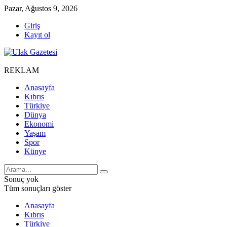
Pazar, Ağustos 9, 2026
Giriş
Kayıt ol
REKLAM
Anasayfa
Kıbrıs
Türkiye
Dünya
Ekonomi
Yaşam
Spor
Künye
Sonuç yok
Tüm sonuçları göster
Anasayfa
Kıbrıs
Türkiye