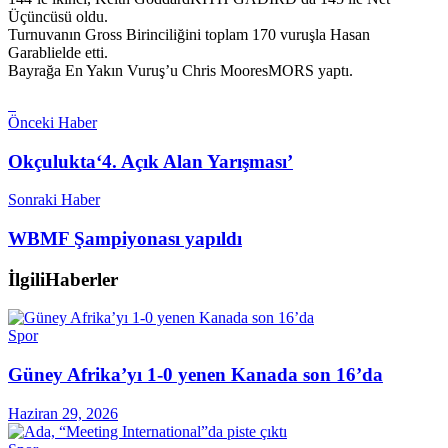
Üçüncüsü oldu.
Turnuvanın Gross Birinciliğini toplam 170 vuruşla Hasan
Garablielde etti.
Bayrağa En Yakın Vuruş’u Chris MooresMORS yaptı.
Önceki Haber
Okçulukta‘4. Açık Alan Yarışması’
Sonraki Haber
WBMF Şampiyonası yapıldı
İlgili
Haberler
Spor
Güney Afrika’yı 1-0 yenen Kanada son 16’da
Haziran 29, 2026