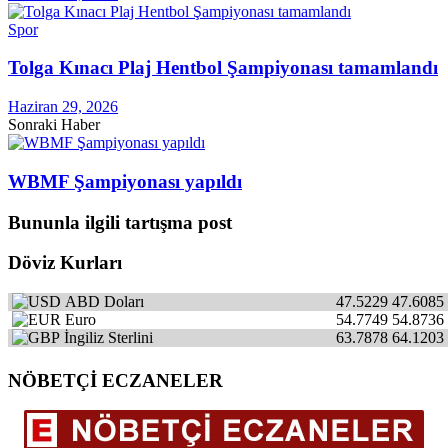
Spor
Tolga Kınacı Plaj Hentbol Şampiyonası tamamlandı
Haziran 29, 2026
Sonraki Haber
WBMF Şampiyonası yapıldı
Bununla ilgili tartışma post
Döviz Kurları
ABD Doları
47.5229
47.6085
Euro
54.7749
54.8736
İngiliz Sterlini
63.7878
64.1203
NÖBETÇİ ECZANELER