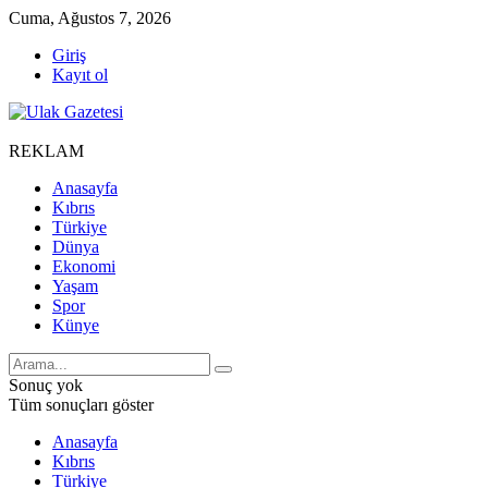
Cuma, Ağustos 7, 2026
Giriş
Kayıt ol
REKLAM
Anasayfa
Kıbrıs
Türkiye
Dünya
Ekonomi
Yaşam
Spor
Künye
Sonuç yok
Tüm sonuçları göster
Anasayfa
Kıbrıs
Türkiye