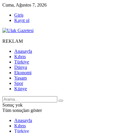
Cuma, Ağustos 7, 2026
Giriş
Kayıt ol
REKLAM
Anasayfa
Kıbrıs
Türkiye
Dünya
Ekonomi
Yaşam
Spor
Künye
Sonuç yok
Tüm sonuçları göster
Anasayfa
Kıbrıs
Türkiye