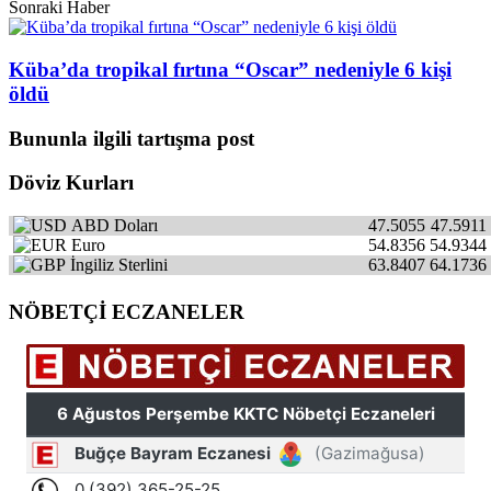
Sonraki Haber
Küba’da tropikal fırtına “Oscar” nedeniyle 6 kişi
öldü
Bununla ilgili tartışma post
Döviz Kurları
ABD Doları
47.5055
47.5911
Euro
54.8356
54.9344
İngiliz Sterlini
63.8407
64.1736
NÖBETÇİ ECZANELER