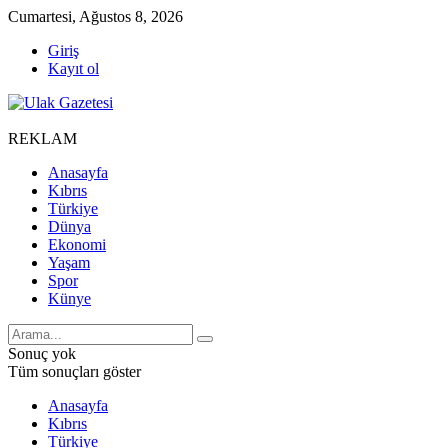
Cumartesi, Ağustos 8, 2026
Giriş
Kayıt ol
REKLAM
Anasayfa
Kıbrıs
Türkiye
Dünya
Ekonomi
Yaşam
Spor
Künye
Sonuç yok
Tüm sonuçları göster
Anasayfa
Kıbrıs
Türkiye