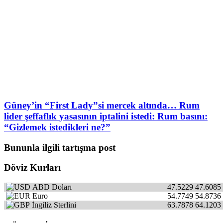
Güney’in “First Lady”si mercek altında… Rum
lider şeffaflık yasasının iptalini istedi: Rum basını:
“Gizlemek istedikleri ne?”
Bununla ilgili tartışma post
Döviz Kurları
ABD Doları
47.5229
47.6085
Euro
54.7749
54.8736
İngiliz Sterlini
63.7878
64.1203