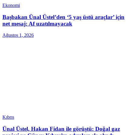
Ekonomi
Başbakan Ünal Üstel’den ‘5 yaş üstü araçlar’ için
net mesaj: Af uzatılmayacak
Ağustos 1, 2026
Kıbrıs
Ünal Üstel, Hakan Fidan ile görüştü: Doğal gaz