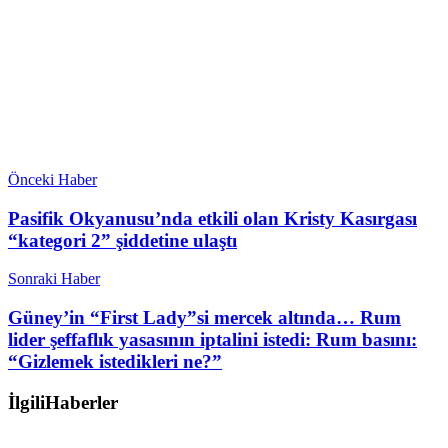
Önceki Haber
Pasifik Okyanusu’nda etkili olan Kristy Kasırgası
“kategori 2” şiddetine ulaştı
Sonraki Haber
Güney’in “First Lady”si mercek altında… Rum
lider şeffaflık yasasının iptalini istedi: Rum basını:
“Gizlemek istedikleri ne?”
İlgili
Haberler