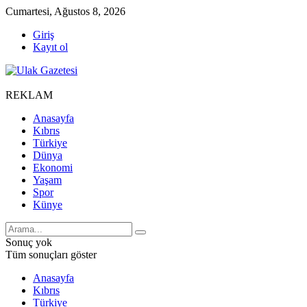
Cumartesi, Ağustos 8, 2026
Giriş
Kayıt ol
REKLAM
Anasayfa
Kıbrıs
Türkiye
Dünya
Ekonomi
Yaşam
Spor
Künye
Sonuç yok
Tüm sonuçları göster
Anasayfa
Kıbrıs
Türkiye