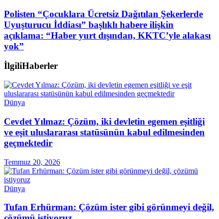
Polisten “Çocuklara Ücretsiz Dağıtılan Şekerlerde
Uyuşturucu İddiası” başlıklı habere ilişkin
açıklama: “Haber yurt dışından, KKTC’yle alakası
yok”
İlgili
Haberler
Dünya
Cevdet Yılmaz: Çözüm, iki devletin egemen eşitliği
ve eşit uluslararası statüsünün kabul edilmesinden
geçmektedir
Temmuz 20, 2026
Dünya
Tufan Erhürman: Çözüm ister gibi görünmeyi değil,
çözümü istiyoruz