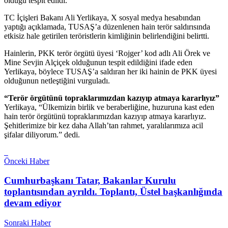
olduğu tespit edildi.
TC İçişleri Bakanı Ali Yerlikaya, X sosyal medya hesabından
yaptığı açıklamada, TUSAŞ’a düzenlenen hain terör saldırısında
etkisiz hale getirilen teröristlerin kimliğinin belirlendiğini belirtti.
Hainlerin, PKK terör örgütü üyesi ‘Rojger’ kod adlı Ali Örek ve
Mine Sevjin Alçiçek olduğunun tespit edildiğini ifade eden
Yerlikaya, böylece TUSAŞ’a saldıran her iki hainin de PKK üyesi
olduğunun netleştiğini vurguladı.
“Terör örgütünü topraklarımızdan kazıyıp atmaya kararlıyız”
Yerlikaya, “Ülkemizin birlik ve beraberliğine, huzuruna kast eden
hain terör örgütünü topraklarımızdan kazıyıp atmaya kararlıyız.
Şehitlerimize bir kez daha Allah’tan rahmet, yaralılarımıza acil
şifalar diliyorum.” dedi.
Önceki Haber
Cumhurbaşkanı Tatar, Bakanlar Kurulu
toplantısından ayrıldı. Toplantı, Üstel başkanlığında
devam ediyor
Sonraki Haber