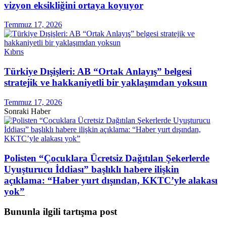
vizyon eksikliğini ortaya koyuyor
Temmuz 17, 2026
Kıbrıs
Türkiye Dışişleri: AB “Ortak Anlayış” belgesi
stratejik ve hakkaniyetli bir yaklaşımdan yoksun
Temmuz 17, 2026
Sonraki Haber
Polisten “Çocuklara Ücretsiz Dağıtılan Şekerlerde
Uyuşturucu İddiası” başlıklı habere ilişkin
açıklama: “Haber yurt dışından, KKTC’yle alakası
yok”
Bununla ilgili tartışma post