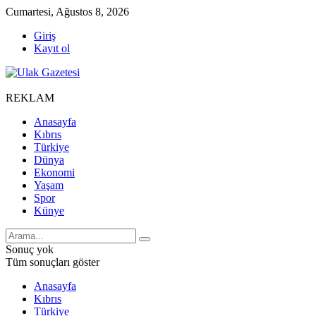
Cumartesi, Ağustos 8, 2026
Giriş
Kayıt ol
REKLAM
Anasayfa
Kıbrıs
Türkiye
Dünya
Ekonomi
Yaşam
Spor
Künye
Sonuç yok
Tüm sonuçları göster
Anasayfa
Kıbrıs
Türkiye