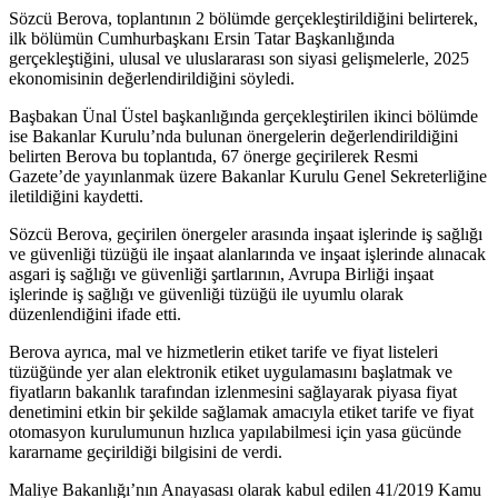
Sözcü Berova, toplantının 2 bölümde gerçekleştirildiğini belirterek,
ilk bölümün Cumhurbaşkanı Ersin Tatar Başkanlığında
gerçekleştiğini, ulusal ve uluslararası son siyasi gelişmelerle, 2025
ekonomisinin değerlendirildiğini söyledi.
Başbakan Ünal Üstel başkanlığında gerçekleştirilen ikinci bölümde
ise Bakanlar Kurulu’nda bulunan önergelerin değerlendirildiğini
belirten Berova bu toplantıda, 67 önerge geçirilerek Resmi
Gazete’de yayınlanmak üzere Bakanlar Kurulu Genel Sekreterliğine
iletildiğini kaydetti.
Sözcü Berova, geçirilen önergeler arasında inşaat işlerinde iş sağlığı
ve güvenliği tüzüğü ile inşaat alanlarında ve inşaat işlerinde alınacak
asgari iş sağlığı ve güvenliği şartlarının, Avrupa Birliği inşaat
işlerinde iş sağlığı ve güvenliği tüzüğü ile uyumlu olarak
düzenlendiğini ifade etti.
Berova ayrıca, mal ve hizmetlerin etiket tarife ve fiyat listeleri
tüzüğünde yer alan elektronik etiket uygulamasını başlatmak ve
fiyatların bakanlık tarafından izlenmesini sağlayarak piyasa fiyat
denetimini etkin bir şekilde sağlamak amacıyla etiket tarife ve fiyat
otomasyon kurulumunun hızlıca yapılabilmesi için yasa gücünde
kararname geçirildiği bilgisini de verdi.
Maliye Bakanlığı’nın Anayasası olarak kabul edilen 41/2019 Kamu