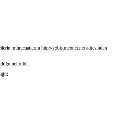
in, müracaatlarını http://yobis.mebnet.net adresinden
uğu belirtildi.
üğü: