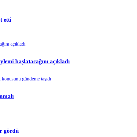
 etti
lemi başlatacağını açıkladı
anmalı
r gördü