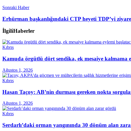
Sonraki Haber
Erhürman başkanlığındaki CTP heyeti TDP’yi ziyaret
İlgili
Haberler
Kıbrıs
Kamuda örgütlü dört sendika, ek mesaiye kalmama ey
Ağustos 1, 2026
Kıbrıs
Hasan Taçoy: AB’nin durması gereken nokta sorgul
Ağustos 1, 2026
Kıbrıs
Serdarlı’daki orman yangınında 30 dönüm alan zara