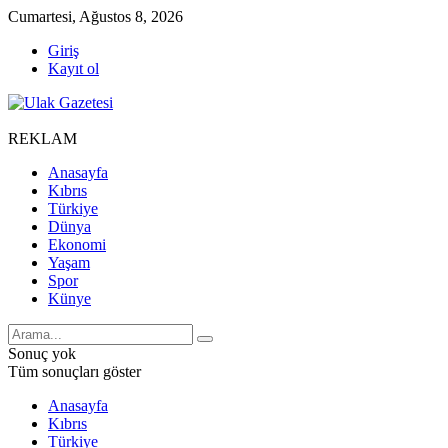
Cumartesi, Ağustos 8, 2026
Giriş
Kayıt ol
REKLAM
Anasayfa
Kıbrıs
Türkiye
Dünya
Ekonomi
Yaşam
Spor
Künye
Sonuç yok
Tüm sonuçları göster
Anasayfa
Kıbrıs
Türkiye