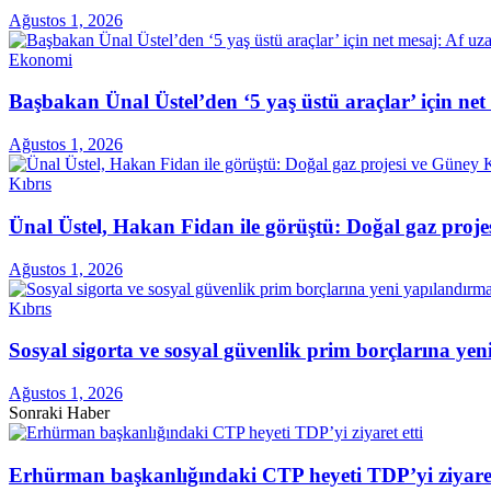
Ağustos 1, 2026
Ekonomi
Başbakan Ünal Üstel’den ‘5 yaş üstü araçlar’ için ne
Ağustos 1, 2026
Kıbrıs
Ünal Üstel, Hakan Fidan ile görüştü: Doğal gaz projes
Ağustos 1, 2026
Kıbrıs
Sosyal sigorta ve sosyal güvenlik prim borçlarına ye
Ağustos 1, 2026
Sonraki Haber
Erhürman başkanlığındaki CTP heyeti TDP’yi ziyaret