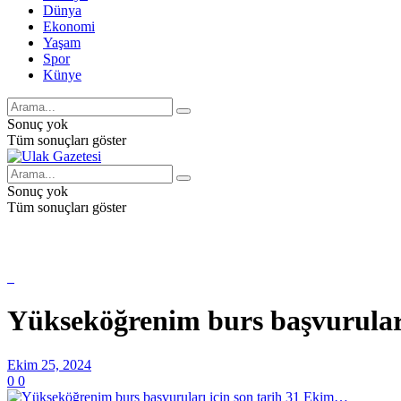
Dünya
Ekonomi
Yaşam
Spor
Künye
Sonuç yok
Tüm sonuçları göster
Sonuç yok
Tüm sonuçları göster
Yükseköğrenim burs başvurular
Ekim 25, 2024
0
0