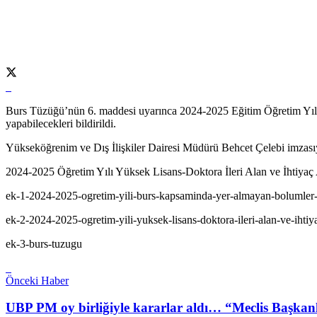
Burs Tüzüğü’nün 6. maddesi uyarınca 2024-2025 Eğitim Öğretim Yılı 
yapabilecekleri bildirildi.
Yükseköğrenim ve Dış İlişkiler Dairesi Müdürü Behcet Çelebi imzasıyl
2024-2025 Öğretim Yılı Yüksek Lisans-Doktora İleri Alan ve İhtiya
ek-1-2024-2025-ogretim-yili-burs-kapsaminda-yer-almayan-bolumler-l
ek-2-2024-2025-ogretim-yili-yuksek-lisans-doktora-ileri-alan-ve-ihtiyac
ek-3-burs-tuzugu
Önceki Haber
UBP PM oy birliğiyle kararlar aldı… “Meclis Başkan