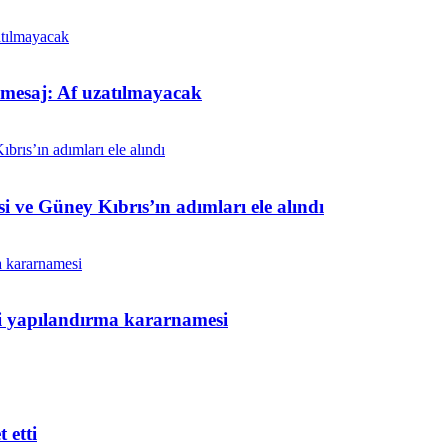
t mesaj: Af uzatılmayacak
i ve Güney Kıbrıs’ın adımları ele alındı
ni yapılandırma kararnamesi
 etti