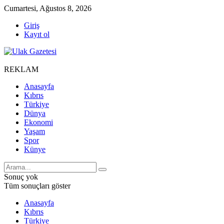
Cumartesi, Ağustos 8, 2026
Giriş
Kayıt ol
REKLAM
Anasayfa
Kıbrıs
Türkiye
Dünya
Ekonomi
Yaşam
Spor
Künye
Sonuç yok
Tüm sonuçları göster
Anasayfa
Kıbrıs
Türkiye