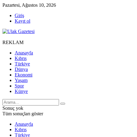
Pazartesi, Ağustos 10, 2026
Giriş
Kayıt ol
REKLAM
Anasayfa
Kıbrıs
Türkiye
Dünya
Ekonomi
Yaşam
Spor
Künye
Sonuç yok
Tüm sonuçları göster
Anasayfa
Kıbrıs
Türkiye