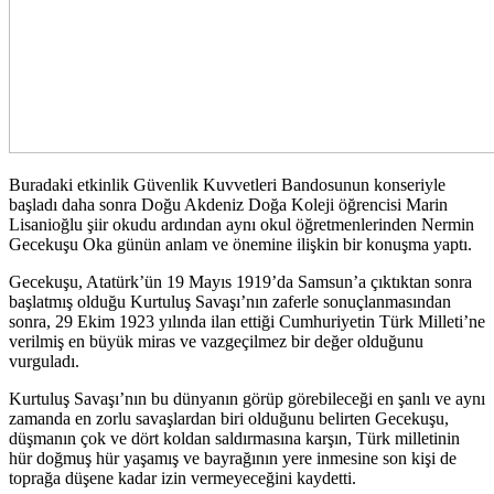
Buradaki etkinlik Güvenlik Kuvvetleri Bandosunun konseriyle
başladı daha sonra Doğu Akdeniz Doğa Koleji öğrencisi Marin
Lisanioğlu şiir okudu ardından aynı okul öğretmenlerinden Nermin
Gecekuşu Oka günün anlam ve önemine ilişkin bir konuşma yaptı.
Gecekuşu, Atatürk’ün 19 Mayıs 1919’da Samsun’a çıktıktan sonra
başlatmış olduğu Kurtuluş Savaşı’nın zaferle sonuçlanmasından
sonra, 29 Ekim 1923 yılında ilan ettiği Cumhuriyetin Türk Milleti’ne
verilmiş en büyük miras ve vazgeçilmez bir değer olduğunu
vurguladı.
Kurtuluş Savaşı’nın bu dünyanın görüp görebileceği en şanlı ve aynı
zamanda en zorlu savaşlardan biri olduğunu belirten Gecekuşu,
düşmanın çok ve dört koldan saldırmasına karşın, Türk milletinin
hür doğmuş hür yaşamış ve bayrağının yere inmesine son kişi de
toprağa düşene kadar izin vermeyeceğini kaydetti.