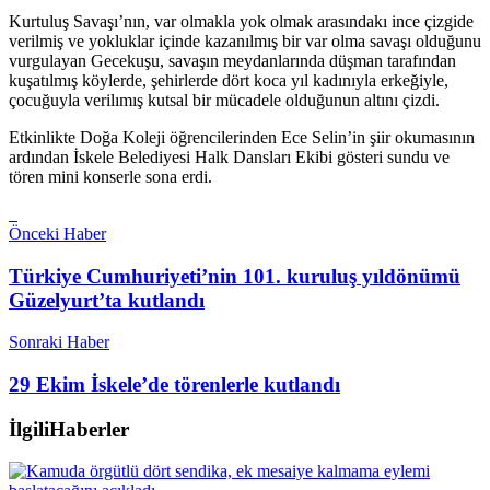
Kurtuluş Savaşı’nın, var olmakla yok olmak arasındakı ince çizgide
verilmiş ve yokluklar içinde kazanılmış bir var olma savaşı olduğunu
vurgulayan Gecekuşu, savaşın meydanlarında düşman tarafından
kuşatılmış köylerde, şehirlerde dört koca yıl kadınıyla erkeğiyle,
çocuğuyla verilımış kutsal bir mücadele olduğunun altını çizdi.
Etkinlikte Doğa Koleji öğrencilerinden Ece Selin’in şiir okumasının
ardından İskele Belediyesi Halk Dansları Ekibi gösteri sundu ve
tören mini konserle sona erdi.
Önceki Haber
Türkiye Cumhuriyeti’nin 101. kuruluş yıldönümü
Güzelyurt’ta kutlandı
Sonraki Haber
29 Ekim İskele’de törenlerle kutlandı
İlgili
Haberler