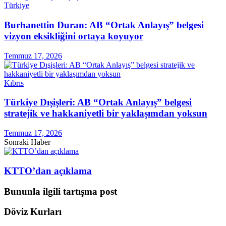
Türkiye
Burhanettin Duran: AB “Ortak Anlayış” belgesi
vizyon eksikliğini ortaya koyuyor
Temmuz 17, 2026
Kıbrıs
Türkiye Dışişleri: AB “Ortak Anlayış” belgesi
stratejik ve hakkaniyetli bir yaklaşımdan yoksun
Temmuz 17, 2026
Sonraki Haber
KTTO’dan açıklama
Bununla ilgili tartışma post
Döviz Kurları