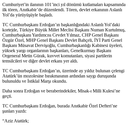
Cumhuriyet’in ilanının 101’inci yıl dönümü kutlamaları kapsamında
ilk tören, Anıtkabir’de düzenlendi. Tören, devlet erkanının Aslanlı
Yol’da yürüyüşüyle başladı.
TC Cumhurbaşkanı Erdoğan’ın başkanlığındaki Aslanlı Yol’daki
kortejde, Türkiye Büyük Millet Meclisi Başkanı Numan Kurtulmuş,
Cumhurbaşkanı Yardımcısı Cevdet Yılmaz, CHP Genel Başkanı
Özgür Özel, MHP Genel Başkanı Devlet Bahçeli, İYİ Parti Genel
Başkanı Müsavat Dervişoğlu, Cumhurbaşkanlığı Kabinesi üyeleri,
yüksek yargı organlarının başkanları, Genelkurmay Başkanı
Orgeneral Metin Gürak, kuvvet komutanları, siyasi partilerin
temsilcileri ve diğer devlet erkanı yer aldı.
TC Cumhurbaşkanı Erdoğan’ın, üzerinde ay yıldız bulunan çelengi
Atatürk’ün mozolesine bırakmasının ardından saygı duruşunda
bulunuldu ve İstiklal Marşı okundu.
Daha sonra Erdoğan ve beraberindekiler, Misak-ı Milli Kulesi’ne
geçti.
TC Cumhurbaşkanı Erdoğan, burada Anıtkabir Özel Defteri’ne
şunları yazdı:
“Aziz Atatürk;