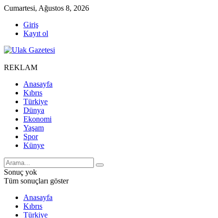
Cumartesi, Ağustos 8, 2026
Giriş
Kayıt ol
REKLAM
Anasayfa
Kıbrıs
Türkiye
Dünya
Ekonomi
Yaşam
Spor
Künye
Sonuç yok
Tüm sonuçları göster
Anasayfa
Kıbrıs
Türkiye