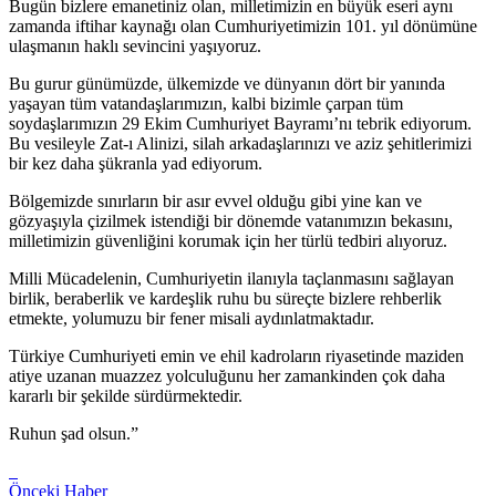
Bugün bizlere emanetiniz olan, milletimizin en büyük eseri aynı
zamanda iftihar kaynağı olan Cumhuriyetimizin 101. yıl dönümüne
ulaşmanın haklı sevincini yaşıyoruz.
Bu gurur günümüzde, ülkemizde ve dünyanın dört bir yanında
yaşayan tüm vatandaşlarımızın, kalbi bizimle çarpan tüm
soydaşlarımızın 29 Ekim Cumhuriyet Bayramı’nı tebrik ediyorum.
Bu vesileyle Zat-ı Alinizi, silah arkadaşlarınızı ve aziz şehitlerimizi
bir kez daha şükranla yad ediyorum.
Bölgemizde sınırların bir asır evvel olduğu gibi yine kan ve
gözyaşıyla çizilmek istendiği bir dönemde vatanımızın bekasını,
milletimizin güvenliğini korumak için her türlü tedbiri alıyoruz.
Milli Mücadelenin, Cumhuriyetin ilanıyla taçlanmasını sağlayan
birlik, beraberlik ve kardeşlik ruhu bu süreçte bizlere rehberlik
etmekte, yolumuzu bir fener misali aydınlatmaktadır.
Türkiye Cumhuriyeti emin ve ehil kadroların riyasetinde maziden
atiye uzanan muazzez yolculuğunu her zamankinden çok daha
kararlı bir şekilde sürdürmektedir.
Ruhun şad olsun.”
Önceki Haber