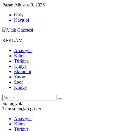
Pazar, Ağustos 9, 2026
Giriş
Kayıt ol
REKLAM
Anasayfa
Kıbrıs
Türkiye
Dünya
Ekonomi
Yaşam
Spor
Künye
Sonuç yok
Tüm sonuçları göster
Anasayfa
Kıbrıs
Türkiye