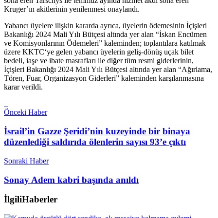
sona eren Tarschys ile temmuz ayında hizmet akdi sona eren
Kruger’ın akitlerinin yenilenmesi onaylandı.
Yabancı üyelere ilişkin kararda ayrıca, üyelerin ödemesinin İçişleri
Bakanlığı 2024 Mali Yılı Bütçesi altında yer alan “İskan Encümen
ve Komisyonlarının Ödemeleri” kaleminden; toplantılara katılmak
üzere KKTC‘ye gelen yabancı üyelerin geliş-dönüş uçak bilet
bedeli, iaşe ve ibate masrafları ile diğer tüm resmi giderlerinin,
İçişleri Bakanlığı 2024 Mali Yılı Bütçesi altında yer alan “Ağırlama,
Tören, Fuar, Organizasyon Giderleri” kaleminden karşılanmasına
karar verildi.
Önceki Haber
İsrail’in Gazze Şeridi’nin kuzeyinde bir binaya
düzenlediği saldırıda ölenlerin sayısı 93’e çıktı
Sonraki Haber
Sonay Adem kabri başında anıldı
İlgili
Haberler