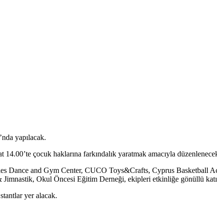
’nda yapılacak.
 14.00’te çocuk haklarına farkındalık yaratmak amacıyla düzenlenecek e
berries Dance and Gym Center, CUCO Toys&Crafts, Cyprus Basketball 
imnastik, Okul Öncesi Eğitim Derneği, ekipleri etkinliğe gönüllü katı
stantlar yer alacak.