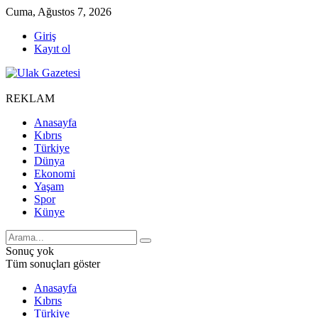
Cuma, Ağustos 7, 2026
Giriş
Kayıt ol
REKLAM
Anasayfa
Kıbrıs
Türkiye
Dünya
Ekonomi
Yaşam
Spor
Künye
Sonuç yok
Tüm sonuçları göster
Anasayfa
Kıbrıs
Türkiye