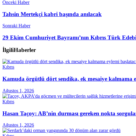
Önceki Haber
Tahsin Mertekçi kabri başında anılacak
Sonraki Haber
29 Ekim Cumhuriyet Bayramı’nın Kıbrıs Türk Edebiy
İlgili
Haberler
Kıbrıs
Kamuda örgütlü dört sendika, ek mesaiye kalmama ey
Ağustos 1, 2026
Kıbrıs
Hasan Taçoy: AB’nin durması gereken nokta sorgul
Ağustos 1, 2026
Kıbrıs