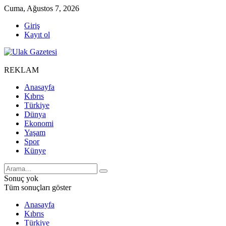
Cuma, Ağustos 7, 2026
Giriş
Kayıt ol
REKLAM
Anasayfa
Kıbrıs
Türkiye
Dünya
Ekonomi
Yaşam
Spor
Künye
Sonuç yok
Tüm sonuçları göster
Anasayfa
Kıbrıs
Türkiye