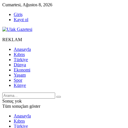
Cumartesi, Ağustos 8, 2026
Giriş
Kayıt ol
REKLAM
Anasayfa
Kıbrıs
Türkiye
Dünya
Ekonomi
Yaşam
Spor
Künye
Sonuç yok
Tüm sonuçları göster
Anasayfa
Kıbrıs
Türkiye