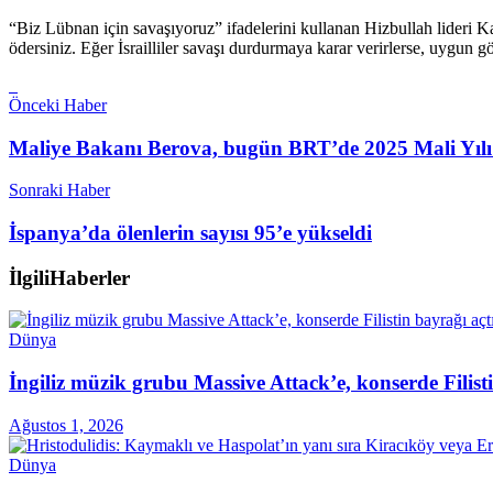
“Biz Lübnan için savaşıyoruz” ifadelerini kullanan Hizbullah lideri K
ödersiniz. Eğer İsrailliler savaşı durdurmaya karar verirlerse, uygun g
Önceki Haber
Maliye Bakanı Berova, bugün BRT’de 2025 Mali Yılı 
Sonraki Haber
İspanya’da ölenlerin sayısı 95’e yükseldi
İlgili
Haberler
Dünya
İngiliz müzik grubu Massive Attack’e, konserde Filist
Ağustos 1, 2026
Dünya