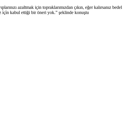
larınızı azaltmak için topraklarımızdan çıkın, eğer kalırsanız bedel
̇çi̇n kabul ettiği bir öneri yok.” şeklinde konuştu