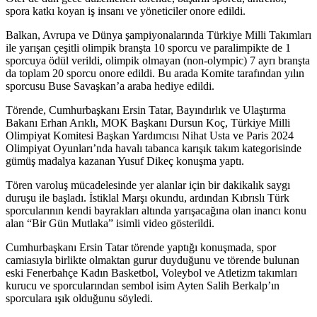
spora katkı koyan iş insanı ve yöneticiler onore edildi.
Balkan, Avrupa ve Dünya şampiyonalarında Türkiye Milli Takımları
ile yarışan çeşitli olimpik branşta 10 sporcu ve paralimpikte de 1
sporcuya ödül verildi, olimpik olmayan (non-olympic) 7 ayrı branşta
da toplam 20 sporcu onore edildi. Bu arada Komite tarafından yılın
sporcusu Buse Savaşkan’a araba hediye edildi.
Törende, Cumhurbaşkanı Ersin Tatar, Bayındırlık ve Ulaştırma
Bakanı Erhan Arıklı, MOK Başkanı Dursun Koç, Türkiye Milli
Olimpiyat Komitesi Başkan Yardımcısı Nihat Usta ve Paris 2024
Olimpiyat Oyunları’nda havalı tabanca karışık takım kategorisinde
gümüş madalya kazanan Yusuf Dikeç konuşma yaptı.
Tören varoluş mücadelesinde yer alanlar için bir dakikalık saygı
duruşu ile başladı. İstiklal Marşı okundu, ardından Kıbrıslı Türk
sporcularının kendi bayrakları altında yarışacağına olan inancı konu
alan “Bir Gün Mutlaka” isimli video gösterildi.
Cumhurbaşkanı Ersin Tatar törende yaptığı konuşmada, spor
camiasıyla birlikte olmaktan gurur duyduğunu ve törende bulunan
eski Fenerbahçe Kadın Basketbol, Voleybol ve Atletizm takımları
kurucu ve sporcularından sembol isim Ayten Salih Berkalp’ın
sporculara ışık olduğunu söyledi.