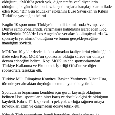
olduğunu, “MOK’a gerek yok, diğer tarafta var” diyenlerin
olduğunu, bugün halen bu tarz karşı duruşlarla karşılaştıklarını ifade
eden Koç, “Bir Gün Mutlaka” sloganını Buse Savaşkan’ın Kıbrıs
Türkü’ne yaşattığını belirtti.
Bugün 10 sporcunun Türkiye’nin milli takımlarında Avrupa ve
Dünya şampiyonalarında yarışmalara katıldığına işaret eden Koç,
hedeflerinin 2028’de Los Angeles’te yer alacak olimpiyatlarda “4
sporcuyla yer almak” olduğunu ve bunun gerçekleşeceğine
inandığını söyledi.
MOK’un 10 yıldır devlet katkısı almadan faaliyetlerini yürüttüğünü
ifade eden Koç, MOK’un sponsorlar olduğu sürece var olmaya
devam edeceğini belirtti. Koç, MOK’un ana sponsorlarından
Türkiye Kalkınma ve Ekonomik İşbirliği Ofisi’ne ve diğer
sponsorlara teşekkür etti.
Türkiye Milli Olimpiyat Komitesi Başkan Yardımcısı Nihat Usta,
törende yer almaktan duyduğu memnuniyeti dile getirdi.
Sporcuların başarısının kendileri için gurur kaynağı olduğunu
belirten Usta, sporcuların birer barış ve dostluk elçisi de olduğunu
kaydetti, Kıbrıs Türk sporcuları pek çok zorluğa rağmen ortaya
koydukları azim ve çalışmadan dolayı tebrik etti.
Kıbrıslı Türk sporcuların, kendi bayrakları altında olmasa da