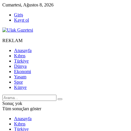
Cumartesi, Ağustos 8, 2026
Giriş
Kayıt ol
REKLAM
Anasayfa
Kıbrıs
Türkiye
Dünya
Ekonomi
Yaşam
Spor
Künye
Sonuç yok
Tüm sonuçları göster
Anasayfa
Kıbrıs
Türkiye