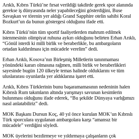
Arıklı, Kıbrıs Türkü’ne fırsat verildiği takdirde gerek spor alanında
gerekse iş dünyasında neler yapabileceğini gösterdiğini, Buse
Savaşkan ve törenin yer aldığı Grand Sapphire otelin sahibi Koral
Bozkurt’un da bunun göstergesi olduğunu ifade etti.
Kıbrıs Türkü’nün tüm sportif faaliyetlerden mahrum edilmek
istenmesinin olimpiyat ruhuna aykırı olduğunu belirten Erhan Arıklı,
“Gönül isterdi ki milli birlik ve beraberlikle, bu ambargoların
ortadan kaldırılması için mücadele verelim” dedi.
Erhan Arıklı, Kosova’nın Birleşmiş Milletlerin tanınmaması
yönündeki kararı olmasına rağmen, milli birlik ve beraberlikleri
sayesinde bugün 120 ülkeyle temas halinde olduklarını ve tüm
uluslararası oyunlarda yer aldıklarına işaret etti.
Arıklı, Kıbrıs Türklerinin bunu başaramamasının nedeninin halen
Kıbrıslı Rum takımların altında yarışmayı savunan kesimlerin
bulunması olduğunu ifade ederek, “Bu şekilde Dünyaya varlığımızı
nasıl anlatabiliriz” dedi.
MOK Başkanı Dursun Koç, 40 yıl önce kurulan MOK’un Kıbrıslı
Türk sporculara uygulanan ambargolara karşı “amansız bir
mücadele” verdiğini söyledi.
MOK üyelerini bezdirmeye ve yıldırmaya çalışanların çok