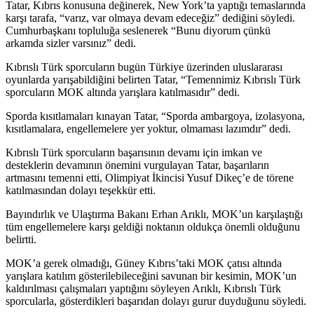
Tatar, Kıbrıs konusuna değinerek, New York’ta yaptığı temaslarında
karşı tarafa, “varız, var olmaya devam edeceğiz” dediğini söyledi.
Cumhurbaşkanı topluluğa seslenerek “Bunu diyorum çünkü
arkamda sizler varsınız” dedi.
Kıbrıslı Türk sporcuların bugün Türkiye üzerinden uluslararası
oyunlarda yarışabildiğini belirten Tatar, “Temennimiz Kıbrıslı Türk
sporcuların MOK altında yarışlara katılmasıdır” dedi.
Sporda kısıtlamaları kınayan Tatar, “Sporda ambargoya, izolasyona,
kısıtlamalara, engellemelere yer yoktur, olmaması lazımdır” dedi.
Kıbrıslı Türk sporcuların başarısının devamı için imkan ve
desteklerin devamının önemini vurgulayan Tatar, başarıların
artmasını temenni etti, Olimpiyat İkincisi Yusuf Dikeç’e de törene
katılmasından dolayı teşekkür etti.
Bayındırlık ve Ulaştırma Bakanı Erhan Arıklı, MOK’un karşılaştığı
tüm engellemelere karşı geldiği noktanın oldukça önemli olduğunu
belirtti.
MOK’a gerek olmadığı, Güney Kıbrıs’taki MOK çatısı altında
yarışlara katılım gösterilebileceğini savunan bir kesimin, MOK’un
kaldırılması çalışmaları yaptığını söyleyen Arıklı, Kıbrıslı Türk
sporcularla, gösterdikleri başarıdan dolayı gurur duyduğunu söyledi.