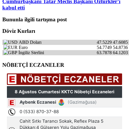
Cumhurbaşkanı Tatar Meclis Başkanı Öztürkler’i
kabul etti
Bununla ilgili tartışma post
Döviz Kurları
ABD Doları
47.5229
47.6085
Euro
54.7749
54.8736
İngiliz Sterlini
63.7878
64.1203
NÖBETÇİ ECZANELER