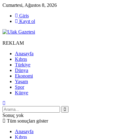
Cumartesi, Ağustos 8, 2026
Giriş
Kayıt ol
REKLAM
Anasayfa
Kıbrıs
Türkiye
Dünya
Ekonomi
Yaşam
Spor
Künye
Sonuç yok
Tüm sonuçları göster
Anasayfa
Kıbrıs