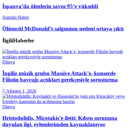
İspanya’da ölenlerin sayısı 95’e yükseldi
Sonraki Haber
Ölümcül McDonald’s salgınının nedeni ortaya çıktı
İlgili
Haberler
Dünya
İngiliz müzik grubu Massive Attack’e, konserde
Filistin bayrağı açtıkları gerekçesiyle soruşturma
Ağustos 1, 2026
Dünya
Hristodulidis, Miçotakis’e iletti: Kıbrıs sorununa
duyulan ilgi, eylemlerimden kaynaklanıyor