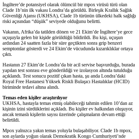
İngiltere’de potansiyel olarak ölümcül bir mpox virüsü türü olan
Clade 1b’nin ilk vakası Londra’da görüldü. Birleşik Krallık Sağlık
Güvenliği Ajansı (UKHSA), Clade 1b türünün ülkedeki halk sağlığı
riski açısından “düşük” seviyede olduğunu belirtti.
Vakanın, Afrika’da tatilden dönen ve 21 Ekim’de İngiltere’ye gece
uçuşuyla gelen bir kişide görüldüğü bildirildi. Bu kişi, uçuşun
ardından 24 saatten fazla bir süre geçtikten sonra grip benzeri
semptomlar gösterdi ve 24 Ekim’de vücudunda kızarıklıklar ortaya
çıktı.
Hastanın 27 Ekim’de Londra’da bir acil servise başvurduğu, burada
yapılan test sonrası eve gönderildiği ve izolasyon altında tutulduğu
açıklandı. Test sonucu pozitif çıkan hasta, şu anda Londra’daki
Royal Free Hastanesi Yüksek Riskli Bulaşıcı Hastalıklar (HCID)
biriminde tedavi altına alındı.
Temas eden kişiler araştırılıyor
UKHSA, hastayla temas etmiş olabileceği tahmin edilen 10’dan az
kişinin izini sürdüklerini açıkladı. Bu kişiler ev halkından oluşuyor,
ancak temaslı kişilerin sayısı üzerinde çalışmaların devam ettiği
belirtildi.
Mpox yalnızca yakın temas yoluyla bulaşabiliyor. Clade 1b mpox,
son aylarda yoğun olarak Demokratik Kongo Cumhuriyeti’nde