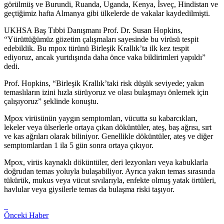
görülmüş ve Burundi, Ruanda, Uganda, Kenya, İsveç, Hindistan ve
geçtiğimiz hafta Almanya gibi ülkelerde de vakalar kaydedilmişti.
UKHSA Baş Tıbbi Danışmanı Prof. Dr. Susan Hopkins,
“Yürüttüğümüz gözetim çalışmaları sayesinde bu virüsü tespit
edebildik. Bu mpox türünü Birleşik Krallık’ta ilk kez tespit
ediyoruz, ancak yurtdışında daha önce vaka bildirimleri yapıldı”
dedi.
Prof. Hopkins, “Birleşik Krallık’taki risk düşük seviyede; yakın
temaslıların izini hızla sürüyoruz ve olası bulaşmayı önlemek için
çalışıyoruz” şeklinde konuştu.
Mpox virüsünün yaygın semptomları, vücutta su kabarcıkları,
lekeler veya ülserlerle ortaya çıkan döküntüler, ateş, baş ağrısı, sırt
ve kas ağrıları olarak biliniyor. Genellikle döküntüler, ateş ve diğer
semptomlardan 1 ila 5 gün sonra ortaya çıkıyor.
Mpox, virüs kaynaklı döküntüler, deri lezyonları veya kabuklarla
doğrudan temas yoluyla bulaşabiliyor. Ayrıca yakın temas sırasında
tükürük, mukus veya vücut sıvılarıyla, enfekte olmuş yatak örtüleri,
havlular veya giysilerle temas da bulaşma riski taşıyor.
Önceki Haber