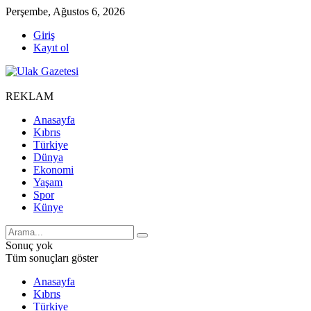
Perşembe, Ağustos 6, 2026
Giriş
Kayıt ol
REKLAM
Anasayfa
Kıbrıs
Türkiye
Dünya
Ekonomi
Yaşam
Spor
Künye
Sonuç yok
Tüm sonuçları göster
Anasayfa
Kıbrıs
Türkiye