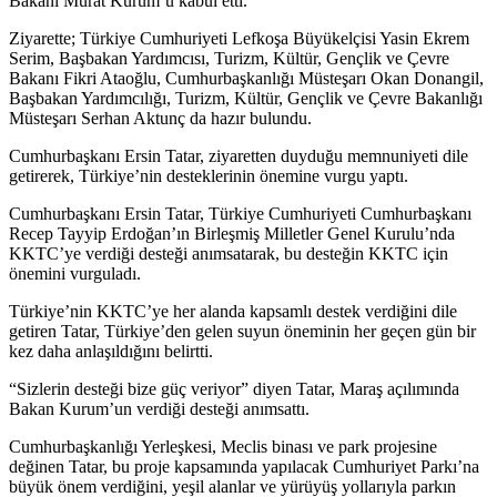
Bakanı Murat Kurum’u kabul etti.
Ziyarette; Türkiye Cumhuriyeti Lefkoşa Büyükelçisi Yasin Ekrem
Serim, Başbakan Yardımcısı, Turizm, Kültür, Gençlik ve Çevre
Bakanı Fikri Ataoğlu, Cumhurbaşkanlığı Müsteşarı Okan Donangil,
Başbakan Yardımcılığı, Turizm, Kültür, Gençlik ve Çevre Bakanlığı
Müsteşarı Serhan Aktunç da hazır bulundu.
Cumhurbaşkanı Ersin Tatar, ziyaretten duyduğu memnuniyeti dile
getirerek, Türkiye’nin desteklerinin önemine vurgu yaptı.
Cumhurbaşkanı Ersin Tatar, Türkiye Cumhuriyeti Cumhurbaşkanı
Recep Tayyip Erdoğan’ın Birleşmiş Milletler Genel Kurulu’nda
KKTC’ye verdiği desteği anımsatarak, bu desteğin KKTC için
önemini vurguladı.
Türkiye’nin KKTC’ye her alanda kapsamlı destek verdiğini dile
getiren Tatar, Türkiye’den gelen suyun öneminin her geçen gün bir
kez daha anlaşıldığını belirtti.
“Sizlerin desteği bize güç veriyor” diyen Tatar, Maraş açılımında
Bakan Kurum’un verdiği desteği anımsattı.
Cumhurbaşkanlığı Yerleşkesi, Meclis binası ve park projesine
değinen Tatar, bu proje kapsamında yapılacak Cumhuriyet Parkı’na
büyük önem verdiğini, yeşil alanlar ve yürüyüş yollarıyla parkın