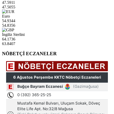
47.5911
47.5055
Euro
54.9344
54.8356
İngiliz Sterlini
64.1736
63.8407
NÖBETÇİ ECZANELER