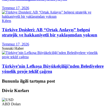
Temmuz 17, 2026
Kıbrıs
Türkiye Dışişleri: AB “Ortak Anlayış” belgesi
stratejik ve hakkaniyetli bir yaklaşımdan yoksun
Temmuz 17, 2026
Sonraki Haber
Türkiye’nin Lefkoşa Büyükelçiliği’nden Belediyelere
yönelik proje teklif çağrısı
Bununla ilgili tartışma post
Döviz Kurları
ABD Doları