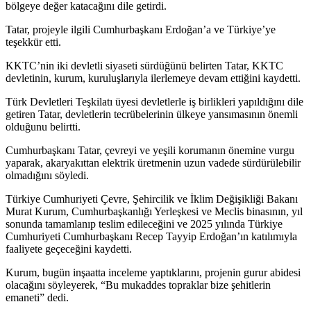
bölgeye değer katacağını dile getirdi.
Tatar, projeyle ilgili Cumhurbaşkanı Erdoğan’a ve Türkiye’ye
teşekkür etti.
KKTC’nin iki devletli siyaseti sürdüğünü belirten Tatar, KKTC
devletinin, kurum, kuruluşlarıyla ilerlemeye devam ettiğini kaydetti.
Türk Devletleri Teşkilatı üyesi devletlerle iş birlikleri yapıldığını dile
getiren Tatar, devletlerin tecrübelerinin ülkeye yansımasının önemli
olduğunu belirtti.
Cumhurbaşkanı Tatar, çevreyi ve yeşili korumanın önemine vurgu
yaparak, akaryakıttan elektrik üretmenin uzun vadede sürdürülebilir
olmadığını söyledi.
Türkiye Cumhuriyeti Çevre, Şehircilik ve İklim Değişikliği Bakanı
Murat Kurum, Cumhurbaşkanlığı Yerleşkesi ve Meclis binasının, yıl
sonunda tamamlanıp teslim edileceğini ve 2025 yılında Türkiye
Cumhuriyeti Cumhurbaşkanı Recep Tayyip Erdoğan’ın katılımıyla
faaliyete geçeceğini kaydetti.
Kurum, bugün inşaatta inceleme yaptıklarını, projenin gurur abidesi
olacağını söyleyerek, “Bu mukaddes topraklar bize şehitlerin
emaneti” dedi.