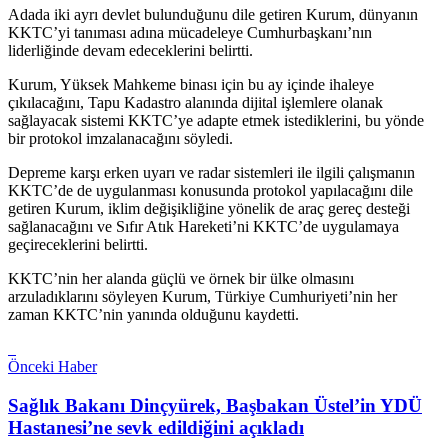
Adada iki ayrı devlet bulunduğunu dile getiren Kurum, dünyanın
KKTC’yi tanıması adına mücadeleye Cumhurbaşkanı’nın
liderliğinde devam edeceklerini belirtti.
Kurum, Yüksek Mahkeme binası için bu ay içinde ihaleye
çıkılacağını, Tapu Kadastro alanında dijital işlemlere olanak
sağlayacak sistemi KKTC’ye adapte etmek istediklerini, bu yönde
bir protokol imzalanacağını söyledi.
Depreme karşı erken uyarı ve radar sistemleri ile ilgili çalışmanın
KKTC’de de uygulanması konusunda protokol yapılacağını dile
getiren Kurum, iklim değişikliğine yönelik de araç gereç desteği
sağlanacağını ve Sıfır Atık Hareketi’ni KKTC’de uygulamaya
geçireceklerini belirtti.
KKTC’nin her alanda güçlü ve örnek bir ülke olmasını
arzuladıklarını söyleyen Kurum, Türkiye Cumhuriyeti’nin her
zaman KKTC’nin yanında olduğunu kaydetti.
Önceki Haber
Sağlık Bakanı Dinçyürek, Başbakan Üstel’in YDÜ
Hastanesi’ne sevk edildiğini açıkladı