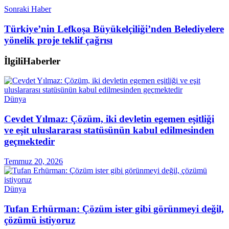
Sonraki Haber
Türkiye’nin Lefkoşa Büyükelçiliği’nden Belediyelere
yönelik proje teklif çağrısı
İlgili
Haberler
Dünya
Cevdet Yılmaz: Çözüm, iki devletin egemen eşitliği
ve eşit uluslararası statüsünün kabul edilmesinden
geçmektedir
Temmuz 20, 2026
Dünya
Tufan Erhürman: Çözüm ister gibi görünmeyi değil,
çözümü istiyoruz