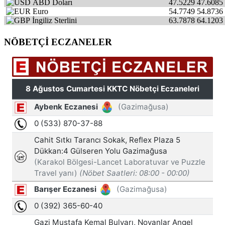
ABD Doları
47.5229
47.6085
Euro
54.7749
54.8736
İngiliz Sterlini
63.7878
64.1203
NÖBETÇİ ECZANELER