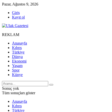
Pazar, Ağustos 9, 2026
Giriş
Kayıt ol
REKLAM
Anasayfa
Kıbrıs
Türkiye
Dünya
Ekonomi
Yaşam
Spor
Künye
Sonuç yok
Tüm sonuçları göster
Anasayfa
Kıbrıs
Türkiye