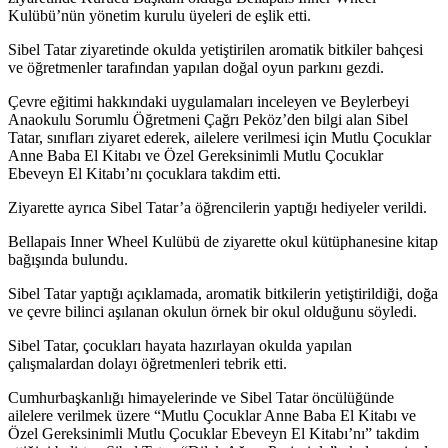
Kulübü’nün yönetim kurulu üyeleri de eşlik etti.
Sibel Tatar ziyaretinde okulda yetiştirilen aromatik bitkiler bahçesi
ve öğretmenler tarafından yapılan doğal oyun parkını gezdi.
Çevre eğitimi hakkındaki uygulamaları inceleyen ve Beylerbeyi
Anaokulu Sorumlu Öğretmeni Çağrı Peköz’den bilgi alan Sibel
Tatar, sınıfları ziyaret ederek, ailelere verilmesi için Mutlu Çocuklar
Anne Baba El Kitabı ve Özel Gereksinimli Mutlu Çocuklar
Ebeveyn El Kitabı’nı çocuklara takdim etti.
Ziyarette ayrıca Sibel Tatar’a öğrencilerin yaptığı hediyeler verildi.
Bellapais Inner Wheel Kulübü de ziyarette okul kütüphanesine kitap
bağışında bulundu.
Sibel Tatar yaptığı açıklamada, aromatik bitkilerin yetiştirildiği, doğa
ve çevre bilinci aşılanan okulun örnek bir okul olduğunu söyledi.
Sibel Tatar, çocukları hayata hazırlayan okulda yapılan
çalışmalardan dolayı öğretmenleri tebrik etti.
Cumhurbaşkanlığı himayelerinde ve Sibel Tatar öncülüğünde
ailelere verilmek üzere “Mutlu Çocuklar Anne Baba El Kitabı ve
Özel Gereksinimli Mutlu Çocuklar Ebeveyn El Kitabı’nı” takdim