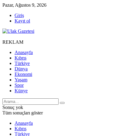
Pazar, Ağustos 9, 2026
Giriş
Kayıt ol
REKLAM
Anasayfa
Kıbrıs
Türkiye
Dünya
Ekonomi
Yaşam
Spor
Künye
Sonuç yok
Tüm sonuçları göster
Anasayfa
Kıbrıs
Türkiye