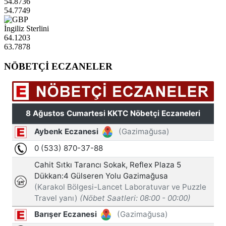
54.8736
54.7749
İngiliz Sterlini
64.1203
63.7878
NÖBETÇİ ECZANELER