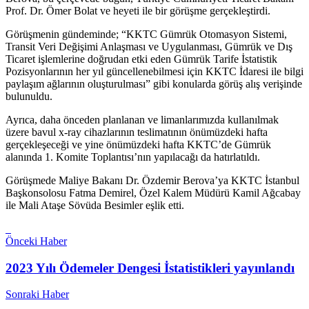
Prof. Dr. Ömer Bolat ve heyeti ile bir görüşme gerçekleştirdi.
Görüşmenin gündeminde; “KKTC Gümrük Otomasyon Sistemi,
Transit Veri Değişimi Anlaşması ve Uygulanması, Gümrük ve Dış
Ticaret işlemlerine doğrudan etki eden Gümrük Tarife İstatistik
Pozisyonlarının her yıl güncellenebilmesi için KKTC İdaresi ile bilgi
paylaşım ağlarının oluşturulması” gibi konularda görüş alış verişinde
bulunuldu.
Ayrıca, daha önceden planlanan ve limanlarımızda kullanılmak
üzere bavul x-ray cihazlarının teslimatının önümüzdeki hafta
gerçekleşeceği ve yine önümüzdeki hafta KKTC’de Gümrük
alanında 1. Komite Toplantısı’nın yapılacağı da hatırlatıldı.
Görüşmede Maliye Bakanı Dr. Özdemir Berova’ya KKTC İstanbul
Başkonsolosu Fatma Demirel, Özel Kalem Müdürü Kamil Ağcabay
ile Mali Ataşe Sövüda Besimler eşlik etti.
Önceki Haber
2023 Yılı Ödemeler Dengesi İstatistikleri yayınlandı
Sonraki Haber