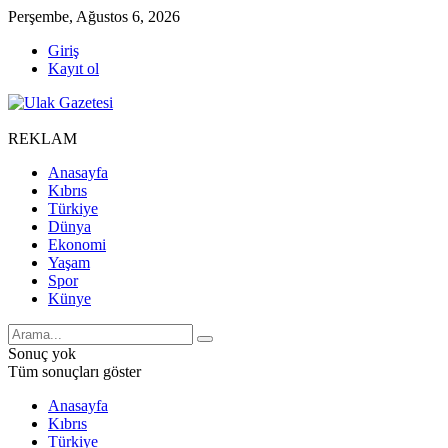
Perşembe, Ağustos 6, 2026
Giriş
Kayıt ol
REKLAM
Anasayfa
Kıbrıs
Türkiye
Dünya
Ekonomi
Yaşam
Spor
Künye
Sonuç yok
Tüm sonuçları göster
Anasayfa
Kıbrıs
Türkiye