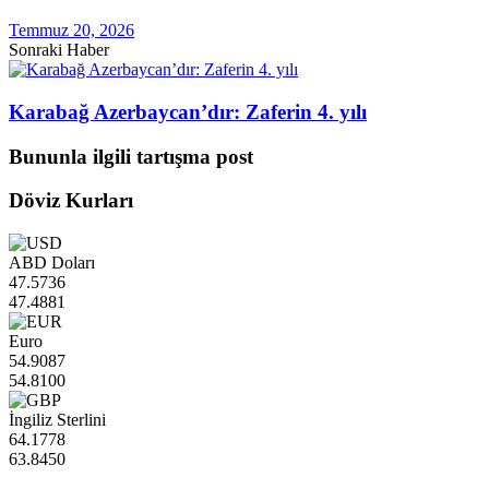
Temmuz 20, 2026
Sonraki Haber
Karabağ Azerbaycan’dır: Zaferin 4. yılı
Bununla ilgili tartışma post
Döviz Kurları
ABD Doları
47.5736
47.4881
Euro
54.9087
54.8100
İngiliz Sterlini
64.1778
63.8450