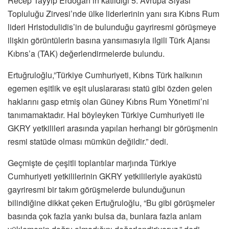
Recep Tayyip Erdoğan’ın katıldığı 5. Avrupa Siyasi
Topluluğu Zirvesi’nde ülke liderlerinin yanı sıra Kıbrıs Rum
lideri Hristodulidis’in de bulunduğu gayriresmi görüşmeye
ilişkin görüntülerin basına yansımasıyla ilgili Türk Ajansı
Kıbrıs’a (TAK) değerlendirmelerde bulundu.
Ertuğruloğlu,”Türkiye Cumhuriyeti, Kıbrıs Türk halkının
egemen eşitlik ve eşit uluslararası statü gibi özden gelen
haklarını gasp etmiş olan Güney Kıbrıs Rum Yönetimi’ni
tanımamaktadır. Hal böyleyken Türkiye Cumhuriyeti ile
GKRY yetkilileri arasında yapılan herhangi bir görüşmenin
resmi statüde olması mümkün değildir.” dedi.
Geçmişte de çeşitli toplantılar marjında Türkiye
Cumhuriyeti yetkililerinin GKRY yetkilileriyle ayaküstü
gayriresmi bir takım görüşmelerde bulunduğunun
bilindiğine dikkat çeken Ertuğruloğlu, “Bu gibi görüşmeler
basında çok fazla yankı bulsa da, bunlara fazla anlam