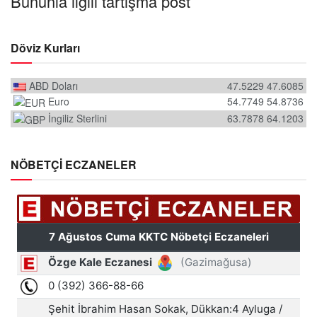
Bununla ilgili tartışma post
Döviz Kurları
ABD Doları
47.5229
47.6085
Euro
54.7749
54.8736
İngiliz Sterlini
63.7878
64.1203
NÖBETÇİ ECZANELER