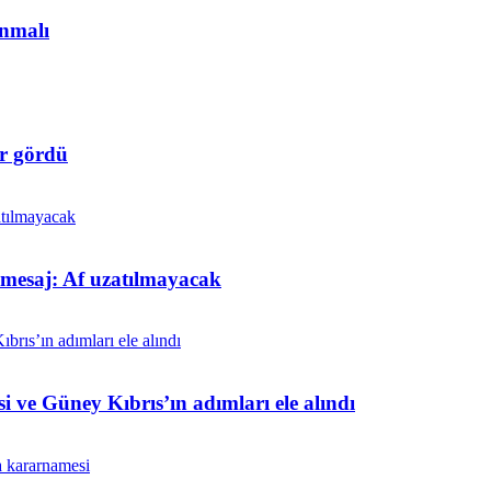
anmalı
r gördü
t mesaj: Af uzatılmayacak
i ve Güney Kıbrıs’ın adımları ele alındı