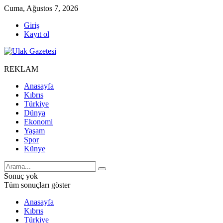
Cuma, Ağustos 7, 2026
Giriş
Kayıt ol
REKLAM
Anasayfa
Kıbrıs
Türkiye
Dünya
Ekonomi
Yaşam
Spor
Künye
Sonuç yok
Tüm sonuçları göster
Anasayfa
Kıbrıs
Türkiye