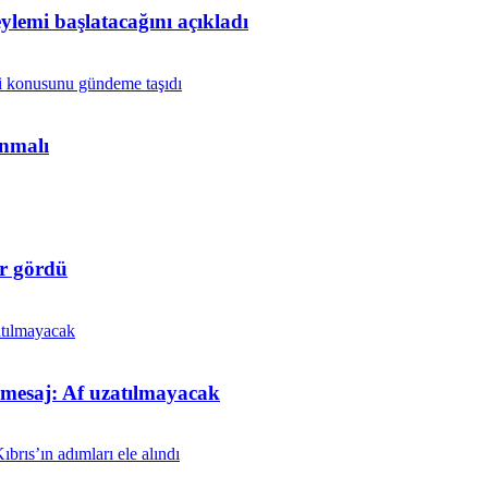
lemi başlatacağını açıkladı
anmalı
r gördü
t mesaj: Af uzatılmayacak