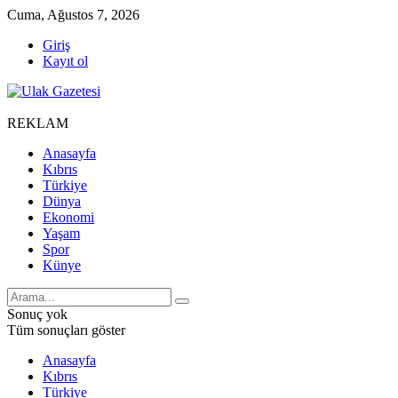
Cuma, Ağustos 7, 2026
Giriş
Kayıt ol
REKLAM
Anasayfa
Kıbrıs
Türkiye
Dünya
Ekonomi
Yaşam
Spor
Künye
Sonuç yok
Tüm sonuçları göster
Anasayfa
Kıbrıs
Türkiye