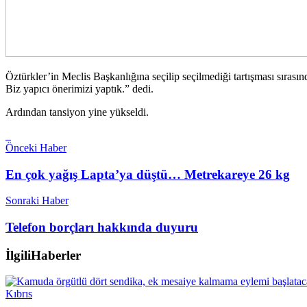
Öztürkler’in Meclis Başkanlığına seçilip seçilmediği tartışması sıra
Biz yapıcı önerimizi yaptık.” dedi.
Ardından tansiyon yine yükseldi.
Önceki Haber
En çok yağış Lapta’ya düştü… Metrekareye 26 kg
Sonraki Haber
Telefon borçları hakkında duyuru
İlgili
Haberler
Kıbrıs