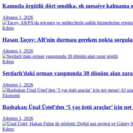
Kamuda örgütlü dört sendika, ek mesaiye kalmama ey
Ağustos 1, 2026
Kıbrıs
Hasan Taçoy: AB’nin durması gereken nokta sorgul
Ağustos 1, 2026
Kıbrıs
Serdarlı’daki orman yangınında 30 dönüm alan zara
Ağustos 1, 2026
Ekonomi
Başbakan Ünal Üstel’den ‘5 yaş üstü araçlar’ için ne
Ağustos 1, 2026
Kıbrıs