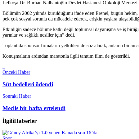
Lefkoşa Dr. Burhan Nalbantoğlu Devlet Hastanesi Onkoloji Merkezi Çoc
Bölümün 2002 yılında kurulduğunu ifade eden Erenel, bugün hekim, hem
pek çok sosyal sorunla da mücadele ederek, erişkin yaşlara ulaşabildiği
Etkinliğin sadece bölüme katkı değil toplumsal dayanışma ve iş birliğ
yarınlar ve sağlıklı nesiller için” dedi.
Toplantıda sponsor firmaların yetkilileri de söz alarak, anlamlı bir am
Konuşmaların ardından maratonla ilgili tanıtım filmi de gösterildi.
Önceki Haber
Süt bedelleri ödendi
Sonraki Haber
Meclis bir hafta ertelendi
İlgili
Haberler
Spor