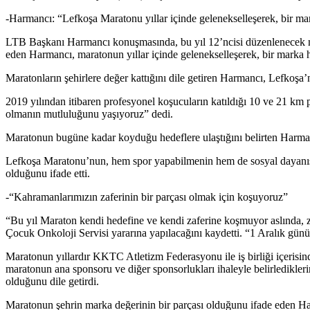
-Harmancı: “Lefkoşa Maratonu yıllar içinde gelenekselleşerek, bir mar
LTB Başkanı Harmancı konuşmasında, bu yıl 12’ncisi düzenlenecek mar
eden Harmancı, maratonun yıllar içinde gelenekselleşerek, bir marka ha
Maratonların şehirlere değer kattığını dile getiren Harmancı, Lefkoşa
2019 yılından itibaren profesyonel koşucuların katıldığı 10 ve 21 km
olmanın mutluluğunu yaşıyoruz” dedi.
Maratonun bugüne kadar koyduğu hedeflere ulaştığını belirten Harmancı
Lefkoşa Maratonu’nun, hem spor yapabilmenin hem de sosyal dayanış
olduğunu ifade etti.
-“Kahramanlarımızın zaferinin bir parçası olmak için koşuyoruz”
“Bu yıl Maraton kendi hedefine ve kendi zaferine koşmuyor aslında, 
Çocuk Onkoloji Servisi yararına yapılacağını kaydetti. “1 Aralık günü
Maratonun yıllardır KKTC Atletizm Federasyonu ile iş birliği içerisi
maratonun ana sponsoru ve diğer sponsorlukları ihaleyle belirledikl
olduğunu dile getirdi.
Maratonun şehrin marka değerinin bir parçası olduğunu ifade eden Har