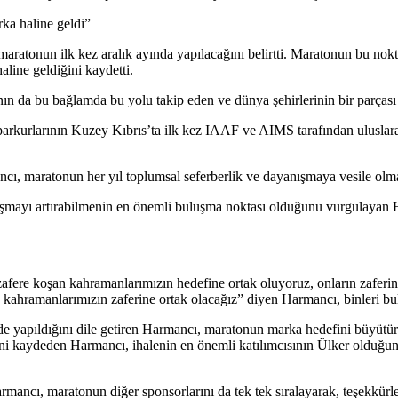
ka haline geldi”
atonun ilk kez aralık ayında yapılacağını belirtti. Maratonun bu nok
line geldiğini kaydetti.
’nın da bu bağlamda bu yolu takip eden ve dünya şehirlerinin bir parças
 parkurlarının Kuzey Kıbrıs’ta ilk kez IAAF ve AIMS tarafından ulusla
, maratonun her yıl toplumsal seferberlik ve dayanışmaya vesile olmasın
mayı artırabilmenin en önemli buluşma noktası olduğunu vurgulayan H
zafere koşan kahramanlarımızın hedefine ortak oluyoruz, onların zaferi
 kahramanlarımızın zaferine ortak olacağız” diyen Harmancı, binleri bu
nde yapıldığını dile getiren Harmancı, maratonun marka hedefini büyütü
erini kaydeden Harmancı, ihalenin en önemli katılımcısının Ülker old
mancı, maratonun diğer sponsorlarını da tek tek sıralayarak, teşekkürle