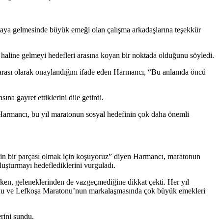
taya gelmesinde büyük emeği olan çalışma arkadaşlarına teşekkür
ı haline gelmeyi hedefleri arasına koyan bir noktada olduğunu söyledi.
rarası olarak onaylandığını ifade eden Harmancı, “Bu anlamda öncü
a gayret ettiklerini dile getirdi.
armancı, bu yıl maratonun sosyal hedefinin çok daha önemli
nin bir parçası olmak için koşuyoruz” diyen Harmancı, maratonun
luşturmayı hedeflediklerini vurguladı.
rken, geleneklerinden de vazgeçmediğine dikkat çekti. Her yıl
uğunu ve Lefkoşa Maratonu’nun markalaşmasında çok büyük emekleri
rini sundu.