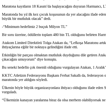
Maratona kayıtların 18 Kasım’da başlayacağını duyuran Harmancı, LTB
Maratonda bu yıl ilk kez çocuk koşusunun da yer alacağını ifade eden 
büyük bir mutluluk olacak” dedi.
-“Minimum hedefimiz 2 buçuk Milyon TL”
Bir soru üzerine, ödüllerin toplam 480 bin TL olduğunu belirten Ha
Atakom Limited Direktörü Tolga Atakan da, “Lefkoşa Maratonu artık bir
ihtiyaçlarına eğilir bir noktaya gelindiğini ifade etti.
Etkinliğin bir parçası olmaktan mutluluk duyduğunu dile getiren Atakan
çıkacağını umuyorum” diye konuştu.
Bu seneki hedefin çok önemli olduğunu vurgulayan Atakan, 1 Aralık’ta m
KKTC Atletizm Federasyonu Başkanı Ferhat Sakallı da, federasyon olar
maratonda yer aldığını söyledi.
Ülkenin böyle büyük organizasyonlara ihtiyacı olduğunu ifade eden Sak
vurguladı.
“Ülkemizin kanayan yaralarına biraz da olsa merhem olabiliyorsak ne 