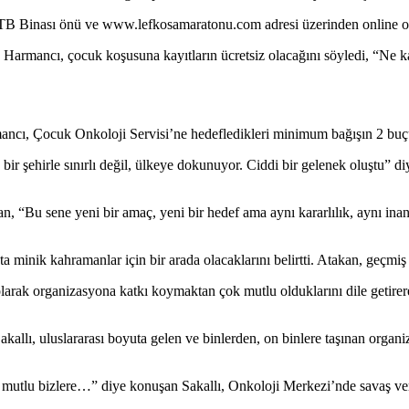
 Binası önü ve www.lefkosamaratonu.com adresi üzerinden online olarak
Harmancı, çocuk koşusuna kayıtların ücretsiz olacağını söyledi, “Ne kad
rmancı, Çocuk Onkoloji Servisi’ne hedefledikleri minimum bağışın 2 bu
 şehirle sınırlı değil, ülkeye dokunuyor. Ciddi bir gelenek oluştu” diye
, “Bu sene yeni bir amaç, yeni bir hedef ama aynı kararlılık, aynı inan
inik kahramanlar için bir arada olacaklarını belirtti. Atakan, geçmiş yı
ak organizasyona katkı koymaktan çok mutlu olduklarını dile getirerek
allı, uluslararası boyuta gelen ve binlerden, on binlere taşınan organ
mutlu bizlere…” diye konuşan Sakallı, Onkoloji Merkezi’nde savaş veren