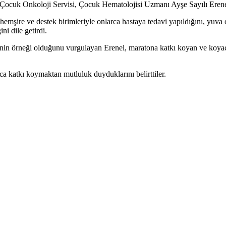
uk Onkoloji Servisi, Çocuk Hematolojisi Uzmanı Ayşe Sayılı Erenel de, ç
şire ve destek birimleriyle onlarca hastaya tedavi yapıldığını, yuva o
ni dile getirdi.
inin örneği olduğunu vurgulayan Erenel, maratona katkı koyan ve koyacak
aca katkı koymaktan mutluluk duyduklarını belirttiler.