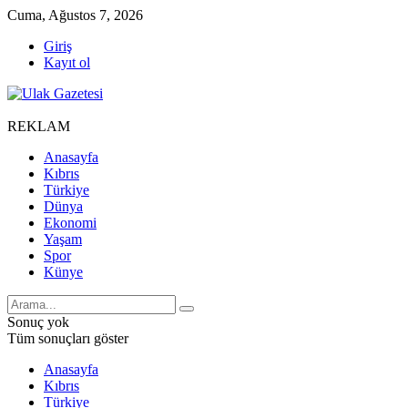
Cuma, Ağustos 7, 2026
Giriş
Kayıt ol
REKLAM
Anasayfa
Kıbrıs
Türkiye
Dünya
Ekonomi
Yaşam
Spor
Künye
Sonuç yok
Tüm sonuçları göster
Anasayfa
Kıbrıs
Türkiye