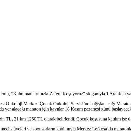
tonu, “Kahramanlarımızla Zafere Koşuyoruz” sloganıyla 1 Aralık’ta ya
si Onkoloji Merkezi Çocuk Onkoloji Servisi’ne bağışlanacağı Maraton, 
da yer alacağı maraton için kayıtlar 18 Kasım pazartesi günü başlayaca
bin TL, 21 km 1250 TL olarak belirlendi. Çocuk koşusuna katılım ise üc
is üyeleri ve sponsorların katılımıyla Merkez Lefkoşa’da maratonla il