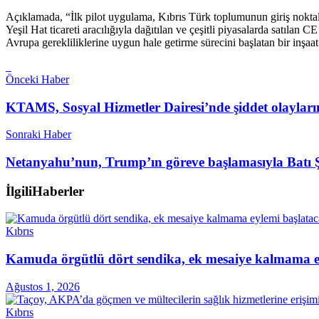
Açıklamada, “İlk pilot uygulama, Kıbrıs Türk toplumunun giriş noktalar
Yeşil Hat ticareti aracılığıyla dağıtılan ve çeşitli piyasalarda satılan
Avrupa gerekliliklerine uygun hale getirme sürecini başlatan bir inşaa
Önceki Haber
KTAMS, Sosyal Hizmetler Dairesi’nde şiddet olaylarına
Sonraki Haber
Netanyahu’nun, Trump’ın göreve başlamasıyla Batı Şer
İlgili
Haberler
Kıbrıs
Kamuda örgütlü dört sendika, ek mesaiye kalmama ey
Ağustos 1, 2026
Kıbrıs