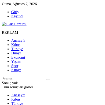
Cuma, Ağustos 7, 2026
Giriş
Kayıt ol
REKLAM
Anasayfa
Kıbrıs
Türkiye
Dünya
Ekonomi
Yaşam
Spor
Künye
Sonuç yok
Tüm sonuçları göster
Anasayfa
Kıbrıs
Türkiye