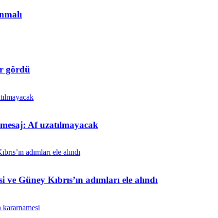
anmalı
r gördü
t mesaj: Af uzatılmayacak
i ve Güney Kıbrıs’ın adımları ele alındı