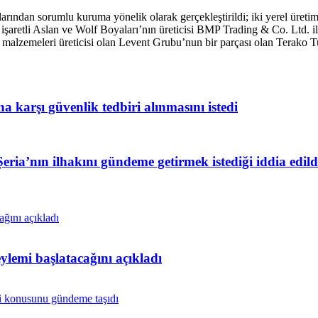
ından sorumlu kuruma yönelik olarak gerçekleştirildi; iki yerel üretim te
 CE işaretli Aslan ve Wolf Boyaları’nın üreticisi BMP Trading & Co. Ltd. i
t malzemeleri üreticisi olan Levent Grubu’nun bir parçası olan Terako Tu
 karşı güvenlik tedbiri alınmasını istedi
ia’nın ilhakını gündeme getirmek istediği iddia edild
lemi başlatacağını açıkladı