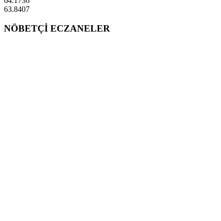
64.1736
63.8407
NÖBETÇİ ECZANELER