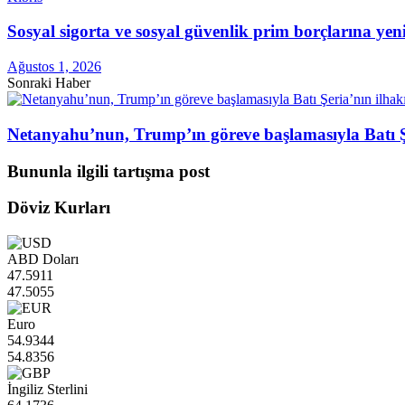
Sosyal sigorta ve sosyal güvenlik prim borçlarına ye
Ağustos 1, 2026
Sonraki Haber
Netanyahu’nun, Trump’ın göreve başlamasıyla Batı Şer
Bununla ilgili tartışma post
Döviz Kurları
ABD Doları
47.5911
47.5055
Euro
54.9344
54.8356
İngiliz Sterlini