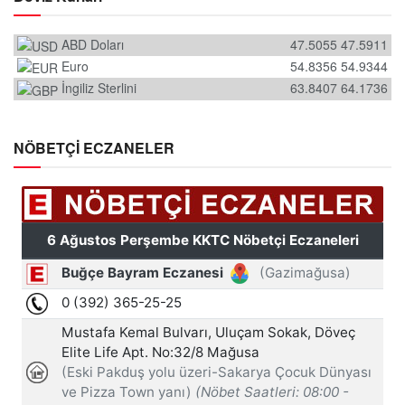
ABD Doları
47.5055
47.5911
Euro
54.8356
54.9344
İngiliz Sterlini
63.8407
64.1736
NÖBETÇİ ECZANELER