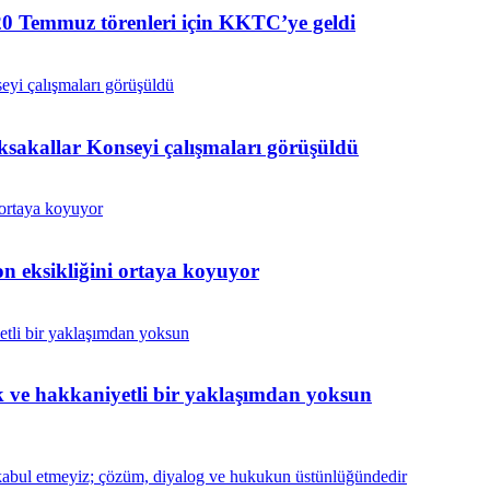
0 Temmuz törenleri için KKTC’ye geldi
ksakallar Konseyi çalışmaları görüşüldü
n eksikliğini ortaya koyuyor
ik ve hakkaniyetli bir yaklaşımdan yoksun