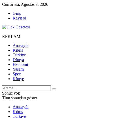
Cumartesi, Ağustos 8, 2026
Giriş
Kayıt ol
REKLAM
Anasayfa
Kıbrıs
Türkiye
Dünya
Ekonomi
Yaşam
Spor
Künye
Sonuç yok
Tüm sonuçları göster
Anasayfa
Kıbrıs
Türkiye