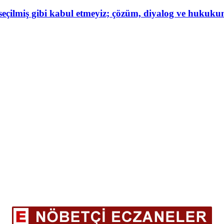
eçilmiş gibi kabul etmeyiz; çözüm, diyalog ve hukuk