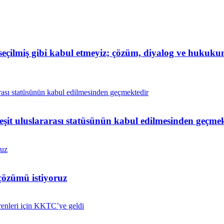
eçilmiş gibi kabul etmeyiz; çözüm, diyalog ve hukuk
 eşit uluslararası statüsünün kabul edilmesinden geçme
çözümü istiyoruz