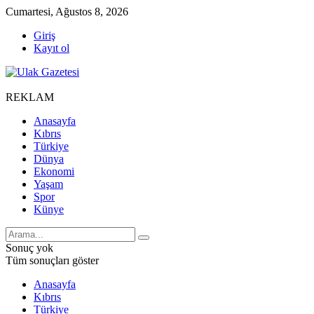
Cumartesi, Ağustos 8, 2026
Giriş
Kayıt ol
REKLAM
Anasayfa
Kıbrıs
Türkiye
Dünya
Ekonomi
Yaşam
Spor
Künye
Sonuç yok
Tüm sonuçları göster
Anasayfa
Kıbrıs
Türkiye