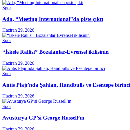
Spor
Ada, “Meeting International”da piste çıktı
Haziran 29, 2026
Spor
“İskele Rallisi” Bozalanlar-Evrensel ikilisinin
Haziran 29, 2026
Spor
Antis Plajı’nda Şahlan, Handbulls ve Esentepe birinc
Haziran 29, 2026
Spor
Avusturya GP’si George Russell’ın
Haziran 29, 2026