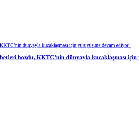
 ezberleri bozdu, KKTC’nin dünyayla kucaklaşması içi