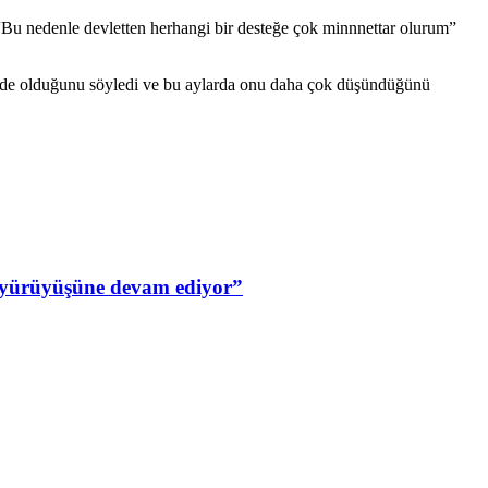
 “Bu nedenle devletten herhangi bir desteğe çok minnnettar olurum”
binde olduğunu söyledi ve bu aylarda onu daha çok düşündüğünü
n yürüyüşüne devam ediyor”