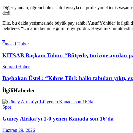
Diğer yandan, öğrenci olması dolayısıyla da profesyonel tenis yaşantı
dedi.
Eliz, bu dalda yetişmesinde büyük pay sahibi Yusuf Yönlüer’le ilgi
belirterek “Umarım benimle gurur duyuyordur. Hayalimizi unutmadım h
Önceki Haber
KITSAB Başkanı Tolun: “Bütçede, turizme ayrılan pa
Sonraki Haber
Başbakan Üstel : “Kıbrıs Türk halkı tabuları yıktı,
İlgili
Haberler
Spor
Güney Afrika’yı 1-0 yenen Kanada son 16’da
Haziran 29, 2026