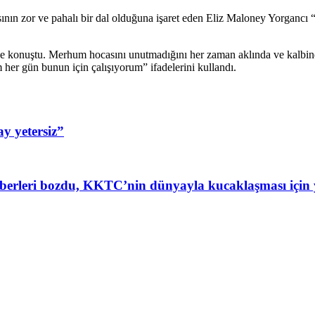
sının zor ve pahalı bir dal olduğuna işaret eden Eliz Maloney Yorgancı
li de konuştu. Merhum hocasını unutmadığını her zaman aklında ve kal
er gün bunun için çalışıyorum” ifadelerini kullandı.
y yetersiz”
 ezberleri bozdu, KKTC’nin dünyayla kucaklaşması içi