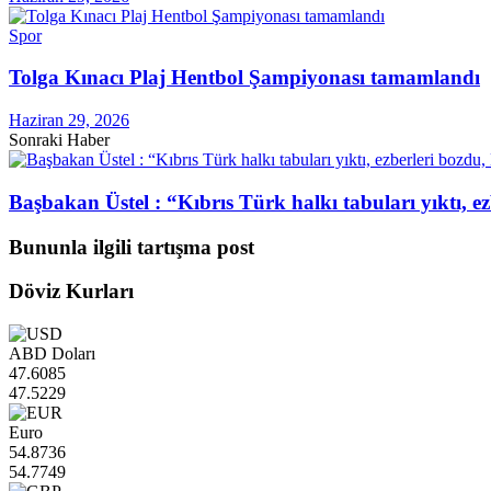
Spor
Tolga Kınacı Plaj Hentbol Şampiyonası tamamlandı
Haziran 29, 2026
Sonraki Haber
Başbakan Üstel : “Kıbrıs Türk halkı tabuları yıktı,
Bununla ilgili tartışma post
Döviz Kurları
ABD Doları
47.6085
47.5229
Euro
54.8736
54.7749