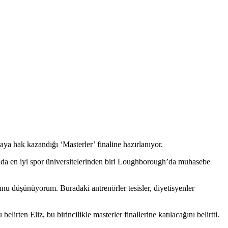
ya hak kazandığı ‘Masterler’ finaline hazırlanıyor.
 en iyi spor üniversitelerinden biri Loughborough’da muhasebe
unu düşünüyorum. Buradaki antrenörler tesisler, diyetisyenler
rten Eliz, bu birincilikle masterler finallerine katılacağını belirtti.