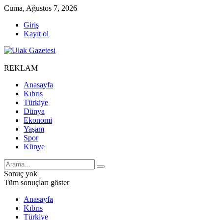
Cuma, Ağustos 7, 2026
Giriş
Kayıt ol
REKLAM
Anasayfa
Kıbrıs
Türkiye
Dünya
Ekonomi
Yaşam
Spor
Künye
Sonuç yok
Tüm sonuçları göster
Anasayfa
Kıbrıs
Türkiye