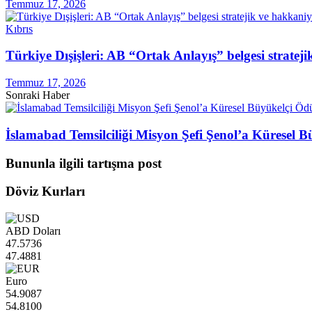
Temmuz 17, 2026
Kıbrıs
Türkiye Dışişleri: AB “Ortak Anlayış” belgesi stratej
Temmuz 17, 2026
Sonraki Haber
İslamabad Temsilciliği Misyon Şefi Şenol’a Küresel 
Bununla ilgili tartışma post
Döviz Kurları
ABD Doları
47.5736
47.4881
Euro
54.9087
54.8100