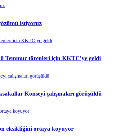
çözümü istiyoruz
0 Temmuz törenleri için KKTC’ye geldi
ksakallar Konseyi çalışmaları görüşüldü
n eksikliğini ortaya koyuyor