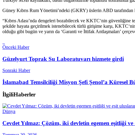
Türkiye MSB kaynakları, basın bilgilendirme toplantısı sonrasında gaze
Güney Kıbrıs Rum Yönetimi’ndeki (GKRY) üslerin ABD tarafından kirala
“Kıbrıs Adası’nda dengeleri bozabilecek ve KKTC‘nin güvenliğine tehdi
şekilde hayata geçirilmek istenebilecek türlü girişime karşı, KKTC‘ni
olduğu gibi bugün ve yarın da ‘Garanti ve İttifak Antlaşmaları’ çerçev
Önceki Haber
Güzelyurt Toprak Su Laboratuvarı hizmete girdi
Sonraki Haber
İslamabad Temsilciliği Misyon Şefi Şenol’a Küresel 
İlgili
Haberler
Dünya
Cevdet Yılmaz: Çözüm, iki devletin egemen eşitliği ve
Temmuz 20, 2026