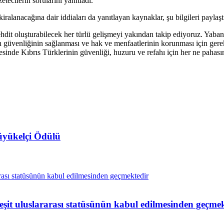
tecilerin sorularını yanıtladı.
nacağına dair iddiaları da yanıtlayan kaynaklar, şu bilgileri paylaşt
t oluşturabilecek her türlü gelişmeyi yakından takip ediyoruz. Yabancı
n güvenliğinin sağlanması ve hak ve menfaatlerinin korunması için gerekl
esinde Kıbrıs Türklerinin güvenliği, huzuru ve refahı için her ne pahası
Büyükelçi Ödülü
 eşit uluslararası statüsünün kabul edilmesinden geçme