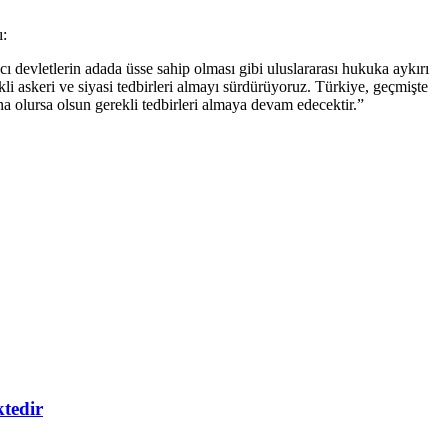
ı:
 devletlerin adada üsse sahip olması gibi uluslararası hukuka aykırı
i askeri ve siyasi tedbirleri almayı sürdürüyoruz. Türkiye, geçmişte
na olursa olsun gerekli tedbirleri almaya devam edecektir.”
ktedir