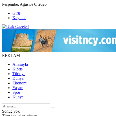
Perşembe, Ağustos 6, 2026
Giriş
Kayıt ol
REKLAM
Anasayfa
Kıbrıs
Türkiye
Dünya
Ekonomi
Yaşam
Spor
Künye
Sonuç yok
Tüm sonuçları göster