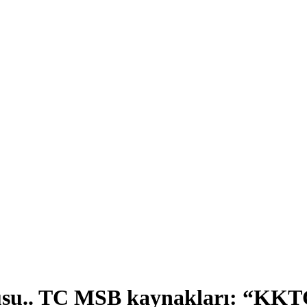
su.. TC MSB kaynakları: “KKTC’