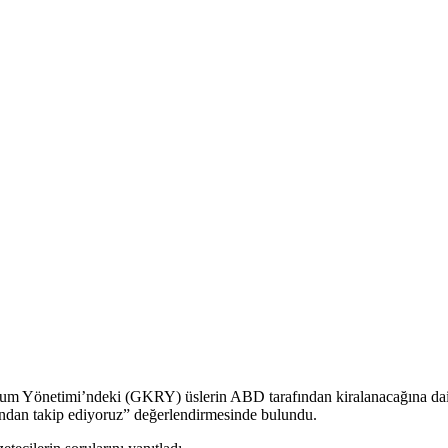
 Yönetimi’ndeki (GKRY) üslerin ABD tarafından kiralanacağına dair id
ından takip ediyoruz” değerlendirmesinde bulundu.