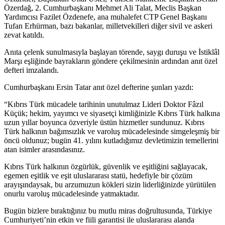
Özerdağ, 2. Cumhurbaşkanı Mehmet Ali Talat, Meclis Başkan
Yardımcısı Fazilet Özdenefe, ana muhalefet CTP Genel Başkanı
Tufan Erhürman, bazı bakanlar, milletvekilleri diğer sivil ve askeri
zevat katıldı.
Anıta çelenk sunulmasıyla başlayan törende, saygı duruşu ve İstiklâl
Marşı eşliğinde bayrakların göndere çekilmesinin ardından anıt özel
defteri imzalandı.
Cumhurbaşkanı Ersin Tatar anıt özel defterine şunları yazdı:
“Kıbrıs Türk mücadele tarihinin unutulmaz Lideri Doktor Fâzıl
Küçük; hekim, yayımcı ve siyasetçi kimliğinizle Kıbrıs Türk halkına
uzun yıllar boyunca özveriyle üstün hizmetler sundunuz. Kıbrıs
Türk halkının bağımsızlık ve varoluş mücadelesinde simgeleşmiş bir
öncü oldunuz; bugün 41. yılını kutladığımız devletimizin temellerini
atan isimler arasındasınız.
Kıbrıs Türk halkının özgürlük, güvenlik ve eşitliğini sağlayacak,
egemen eşitlik ve eşit uluslararası statü, hedefiyle bir çözüm
arayışındaysak, bu arzumuzun kökleri sizin liderliğinizde yürütülen
onurlu varoluş mücadelesinde yatmaktadır.
Bugün bizlere bıraktığınız bu mutlu miras doğrultusunda, Türkiye
Cumhuriyeti’nin etkin ve fiili garantisi ile uluslararası alanda