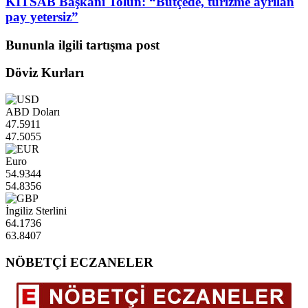
KITSAB Başkanı Tolun: “Bütçede, turizme ayrılan
pay yetersiz”
Bununla ilgili tartışma post
Döviz Kurları
ABD Doları
47.5911
47.5055
Euro
54.9344
54.8356
İngiliz Sterlini
64.1736
63.8407
NÖBETÇİ ECZANELER