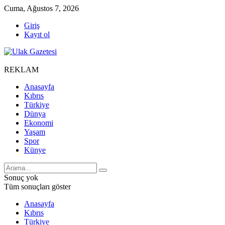
Cuma, Ağustos 7, 2026
Giriş
Kayıt ol
REKLAM
Anasayfa
Kıbrıs
Türkiye
Dünya
Ekonomi
Yaşam
Spor
Künye
Sonuç yok
Tüm sonuçları göster
Anasayfa
Kıbrıs
Türkiye