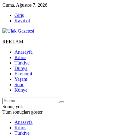
Cuma, Ağustos 7, 2026
Giriş
Kayıt ol
REKLAM
Anasayfa
Kıbrıs
Türkiye
Dünya
Ekonomi
Yaşam
Spor
Künye
Sonuç yok
Tüm sonuçları göster
Anasayfa
Kıbrıs
Türkiye