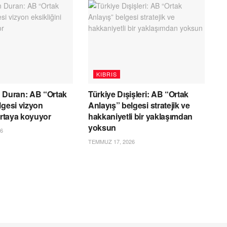
KIBRIS
 Duran: AB “Ortak
Türkiye Dışişleri: AB “Ortak
lgesi vizyon
Anlayış” belgesi stratejik ve
 ortaya koyuyor
hakkaniyetli bir yaklaşımdan
yoksun
6
TEMMUZ 17, 2026