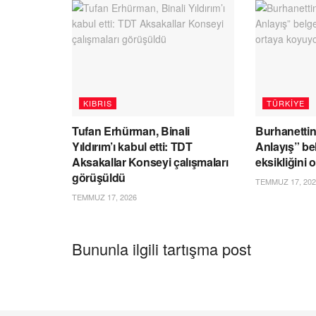
KIBRIS
TÜRKIYE
Tufan Erhürman, Binali
Burhanettin
Yıldırım’ı kabul etti: TDT
Anlayış” be
Aksakallar Konseyi çalışmaları
eksikliğini
görüşüldü
TEMMUZ 17, 202
TEMMUZ 17, 2026
Bununla ilgili tartışma post