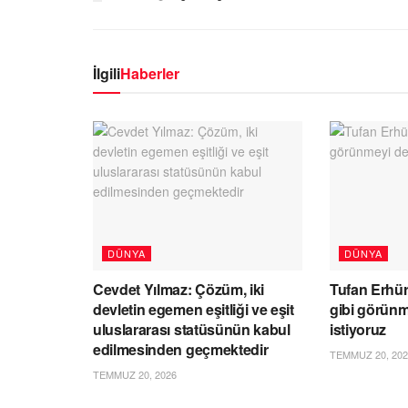
İlgili
Haberler
DÜNYA
DÜNYA
Cevdet Yılmaz: Çözüm, iki
Tufan Erhü
devletin egemen eşitliği ve eşit
gibi görünm
uluslararası statüsünün kabul
istiyoruz
edilmesinden geçmektedir
TEMMUZ 20, 202
TEMMUZ 20, 2026