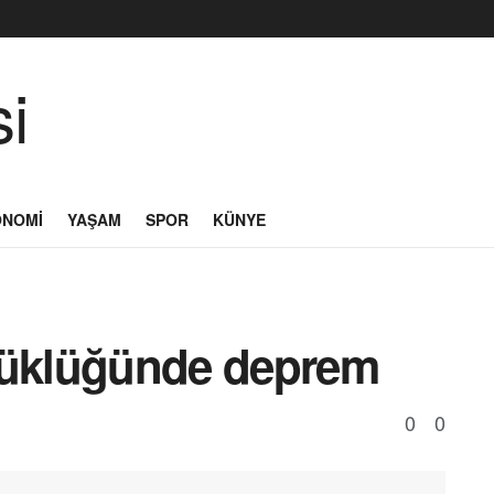
ONOMI
YAŞAM
SPOR
KÜNYE
yüklüğünde deprem
0
0