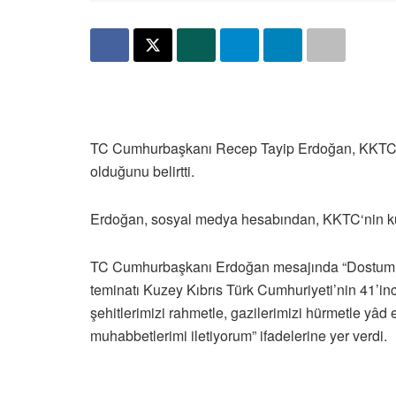
TC Cumhurbaşkanı Recep Tayip Erdoğan, KKTC’ni
olduğunu belirtti.
Erdoğan, sosyal medya hesabından, KKTC‘nin kur
TC Cumhurbaşkanı Erdoğan mesajında “Dostumuz,
teminatı Kuzey Kıbrıs Türk Cumhuriyeti’nin 41’i
şehitlerimizi rahmetle, gazilerimizi hürmetle yâd
muhabbetlerimi iletiyorum” ifadelerine yer verdi.