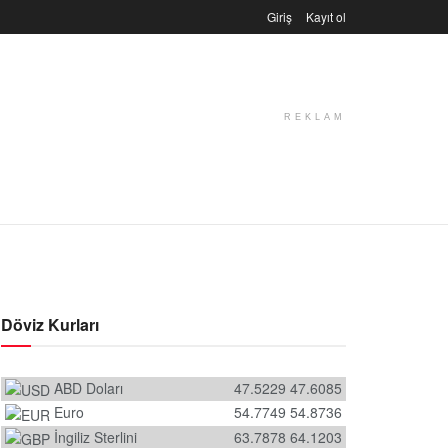
Giriş
Kayıt ol
REKLAM
Döviz Kurları
ABD Doları
47.5229
47.6085
Euro
54.7749
54.8736
İngiliz Sterlini
63.7878
64.1203