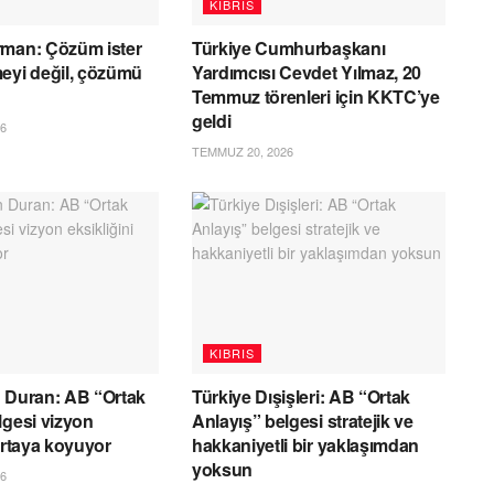
KIBRIS
rman: Çözüm ister
Türkiye Cumhurbaşkanı
eyi değil, çözümü
Yardımcısı Cevdet Yılmaz, 20
Temmuz törenleri için KKTC’ye
geldi
6
TEMMUZ 20, 2026
KIBRIS
 Duran: AB “Ortak
Türkiye Dışişleri: AB “Ortak
lgesi vizyon
Anlayış” belgesi stratejik ve
 ortaya koyuyor
hakkaniyetli bir yaklaşımdan
yoksun
6