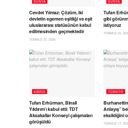
DÜNYA
DÜNYA
Cevdet Yılmaz: Çözüm, iki
Tufan Erhü
devletin egemen eşitliği ve eşit
gibi görünm
uluslararası statüsünün kabul
istiyoruz
edilmesinden geçmektedir
TEMMUZ 20, 202
TEMMUZ 20, 2026
KIBRIS
TÜRKIYE
Tufan Erhürman, Binali
Burhanettin
Yıldırım’ı kabul etti: TDT
Anlayış” be
Aksakallar Konseyi çalışmaları
eksikliğini
görüşüldü
TEMMUZ 17, 202