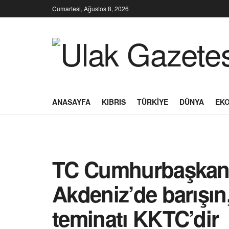
Cumartesi, Ağustos 8, 2026
ANASAYFA
KIBRIS
TÜRKIYE
DÜNYA
EK
TC Cumhurbaşkanı
Akdeniz’de barışın
teminatı KKTC’dir