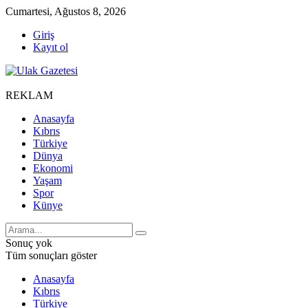
Cumartesi, Ağustos 8, 2026
Giriş
Kayıt ol
REKLAM
Anasayfa
Kıbrıs
Türkiye
Dünya
Ekonomi
Yaşam
Spor
Künye
Sonuç yok
Tüm sonuçları göster
Anasayfa
Kıbrıs
Türkiye