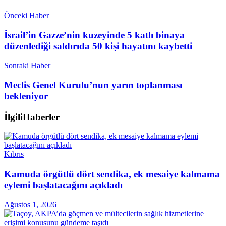
Önceki Haber
İsrail’in Gazze’nin kuzeyinde 5 katlı binaya
düzenlediği saldırıda 50 kişi hayatını kaybetti
Sonraki Haber
Meclis Genel Kurulu’nun yarın toplanması
bekleniyor
İlgili
Haberler
Kıbrıs
Kamuda örgütlü dört sendika, ek mesaiye kalmama
eylemi başlatacağını açıkladı
Ağustos 1, 2026