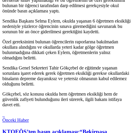
derslerde sınav yapılmadığı ve bir öğretmenin de özel gereksinimi
bulunan bir öğrenci tarafından darp edilmesi gerekçesiyle okul
önünde basın açıklaması yaptı.
Sendika Başkanı Selma Eylem, okulda yaşanan 6 öğretmen eksikliği
nedeniyle yüzlerce öğrencinin sınava giremediğini savunarak bu
sorunun bir an önce giderilmesi gerektiğini kaydetti.
Özel gereksinimi bulunan öğrencilerin raporlarına bakılmadan
okullara alındığını ve okullarda yeteri kadar gölge öğretmen
bulunmadığına dikkati çeken Eylem, öğretmenlerin yalnız
olmadığını belirtti.
Sendika Genel Sekreteri Tahir Gökçebel de eğitimde yaşanan
sorunlara işaret ederek gerek öğretmen eksikliği gerekse okullardaki
binaların depreme dayanıksız ve yetersiz olmasının kabul edilemez
olduğunu belirtti.
Gökçebel, söz konusu okulda hem öğretmen eksikliği hem de
güvenlik zafiyeti bulunduğunu ileri sürerek, ilgili bakanı istifaya
davet etti.
Önceki Haber
KTOEÖS’ten basın açıklaması:“Bekirpaşa