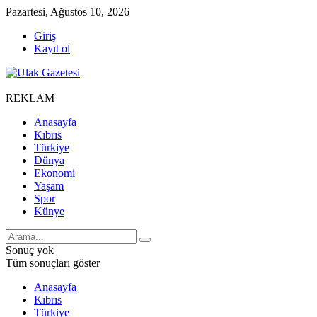
Pazartesi, Ağustos 10, 2026
Giriş
Kayıt ol
REKLAM
Anasayfa
Kıbrıs
Türkiye
Dünya
Ekonomi
Yaşam
Spor
Künye
Sonuç yok
Tüm sonuçları göster
Anasayfa
Kıbrıs
Türkiye