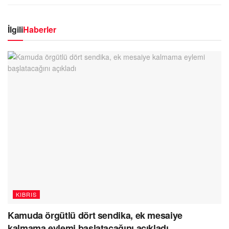
İlgili
Haberler
KIBRIS
Kamuda örgütlü dört sendika, ek mesaiye
kalmama eylemi başlatacağını açıkladı