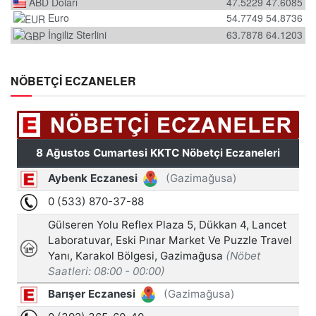
ABD Doları
47.5229
47.6085
Euro
54.7749
54.8736
İngiliz Sterlini
63.7878
64.1203
NÖBETÇİ ECZANELER